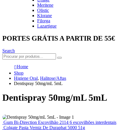
Meritene
Olistic
Klorane
Filorga
Lazartigue
PORTES GRÁTIS A PARTIR DE 55€
Search
Home
Shop
Higiene Oral
,
Halitose/Aftas
Dentispray 50mg/mL 5mL
Dentispray 50mg/mL 5mL
Gum Bi-Direction Escovilhão 2114 6 escovilhões interdentais
Colgate Pasta Verniz De Duraphat 5000 51g