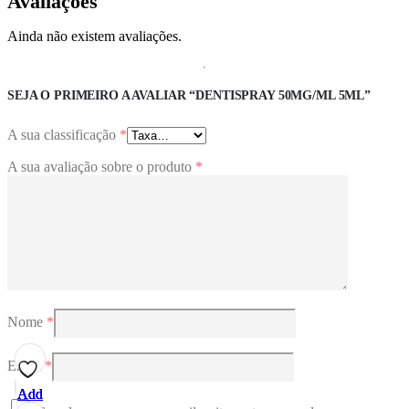
Avaliações
Ainda não existem avaliações.
SEJA O PRIMEIRO A AVALIAR “DENTISPRAY 50MG/ML 5ML”
A sua classificação
*
A sua avaliação sobre o produto
*
Nome
*
Email
*
Add
Add
Add
Add
Add