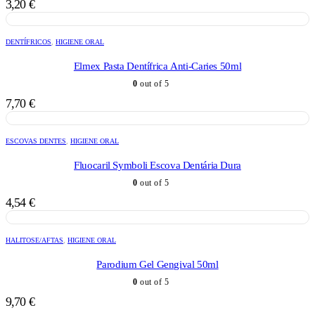
3,20
€
DENTÍFRICOS
,
HIGIENE ORAL
Elmex Pasta Dentífrica Anti-Caries 50ml
0
out of 5
7,70
€
ESCOVAS DENTES
,
HIGIENE ORAL
Fluocaril Symboli Escova Dentária Dura
0
out of 5
4,54
€
HALITOSE/AFTAS
,
HIGIENE ORAL
Parodium Gel Gengival 50ml
0
out of 5
9,70
€