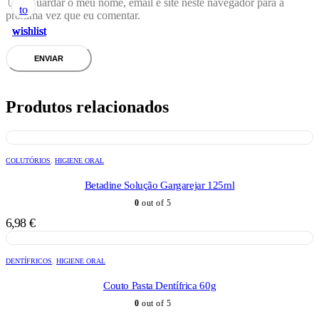
Guardar o meu nome, email e site neste navegador para a
to
to
to
to
to
próxima vez que eu comentar.
wishlist
wishlist
wishlist
wishlist
wishlist
Produtos relacionados
COLUTÓRIOS
,
HIGIENE ORAL
Betadine Solução Gargarejar 125ml
0
out of 5
6,98
€
DENTÍFRICOS
,
HIGIENE ORAL
Couto Pasta Dentífrica 60g
0
out of 5