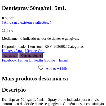
Dentispray 50mg/mL 5mL
0
out of 5
( Ainda não existem avaliações. )
11,78
€
Medicamento indicado na dor de dentes e gengivas.
Disponibilidade:
1 em stock
REF:
2636082
Categorias:
Halitose/Aftas
,
Higiene Oral
Adicionar
Comprar Agora
Facebook
Twitter
LinkedIn
Google +
Email
Add to wishlist
Mais produtos desta marca
Descrição
Dentispray 50mg/mL 5mL
– Spray oral e indicado para o alívio
sintomático da dor de dentes e gengivas. Contém na sua constituição