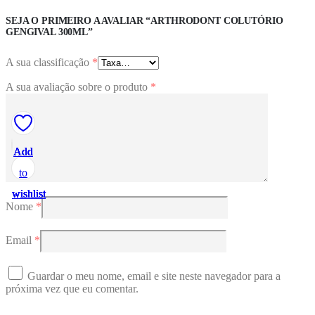
SEJA O PRIMEIRO A AVALIAR “ARTHRODONT COLUTÓRIO
GENGIVAL 300ML”
A sua classificação
*
A sua avaliação sobre o produto
*
Add
Add
Add
Add
Add
to
to
to
to
to
wishlist
wishlist
wishlist
wishlist
wishlist
Nome
*
Email
*
Guardar o meu nome, email e site neste navegador para a
próxima vez que eu comentar.