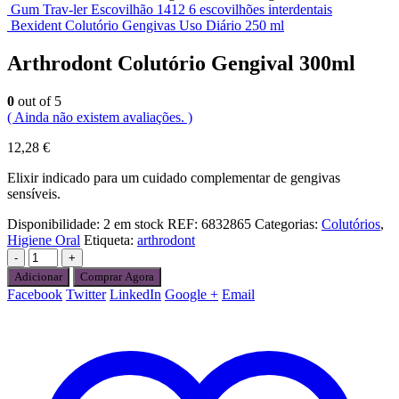
Gum Trav-ler Escovilhão 1412 6 escovilhões interdentais
Bexident Colutório Gengivas Uso Diário 250 ml
Arthrodont Colutório Gengival 300ml
0
out of 5
( Ainda não existem avaliações. )
12,28
€
Elixir indicado para um cuidado complementar de gengivas
sensíveis.
Disponibilidade:
2 em stock
REF:
6832865
Categorias:
Colutórios
,
Higiene Oral
Etiqueta:
arthrodont
-
+
Adicionar
Comprar Agora
Facebook
Twitter
LinkedIn
Google +
Email