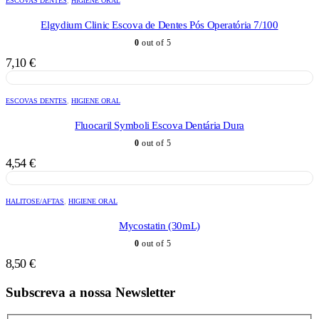
ESCOVAS DENTES
,
HIGIENE ORAL
Elgydium Clinic Escova de Dentes Pós Operatória 7/100
0
out of 5
7,10
€
ESCOVAS DENTES
,
HIGIENE ORAL
Fluocaril Symboli Escova Dentária Dura
0
out of 5
4,54
€
HALITOSE/AFTAS
,
HIGIENE ORAL
Mycostatin (30mL)
0
out of 5
8,50
€
Subscreva a nossa Newsletter