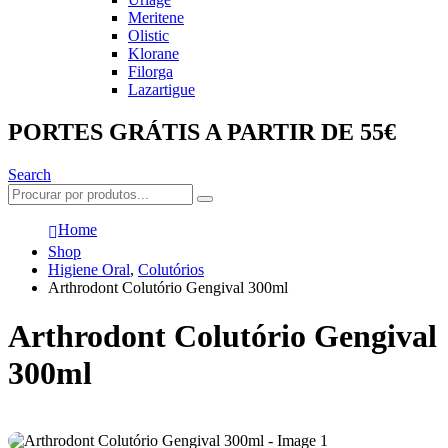
Meritene
Olistic
Klorane
Filorga
Lazartigue
PORTES GRÁTIS A PARTIR DE 55€
Search
Home
Shop
Higiene Oral
,
Colutórios
Arthrodont Colutório Gengival 300ml
Arthrodont Colutório Gengival
300ml