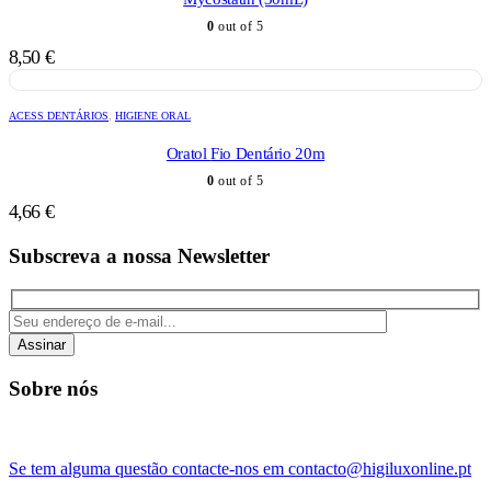
0
out of 5
8,50
€
ACESS DENTÁRIOS
,
HIGIENE ORAL
Oratol Fio Dentário 20m
0
out of 5
4,66
€
Subscreva a nossa Newsletter
Assinar
Sobre nós
Se tem alguma questão contacte-nos em contacto@higiluxonline.pt