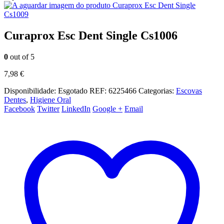
Curaprox Esc Dent Single
Cs1009
Curaprox Esc Dent Single Cs1006
0
out of 5
7,98
€
Disponibilidade:
Esgotado
REF:
6225466
Categorias:
Escovas
Dentes
,
Higiene Oral
Facebook
Twitter
LinkedIn
Google +
Email