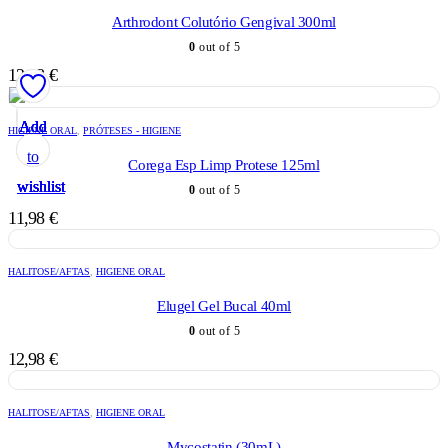
Arthrodont Colutório Gengival 300ml
0
out of 5
12,28
€
Add
Add
Add
Add
Add
HIGIENE ORAL
,
PRÓTESES - HIGIENE
to
to
to
to
to
Corega Esp Limp Protese 125ml
wishlist
wishlist
wishlist
wishlist
wishlist
0
out of 5
11,98
€
HALITOSE/AFTAS
,
HIGIENE ORAL
Elugel Gel Bucal 40ml
0
out of 5
12,98
€
HALITOSE/AFTAS
,
HIGIENE ORAL
Mycostatin (30mL)