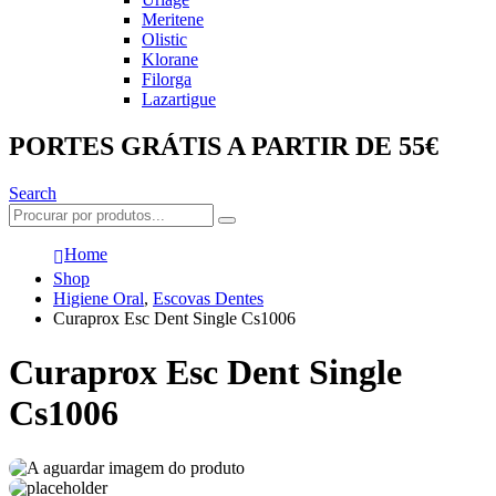
Meritene
Olistic
Klorane
Filorga
Lazartigue
PORTES GRÁTIS A PARTIR DE 55€
Search
Home
Shop
Higiene Oral
,
Escovas Dentes
Curaprox Esc Dent Single Cs1006
Curaprox Esc Dent Single
Cs1006