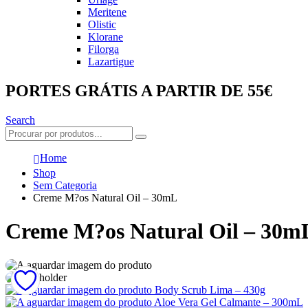
Meritene
Olistic
Klorane
Filorga
Lazartigue
PORTES GRÁTIS A PARTIR DE 55€
Search
Home
Shop
Sem Categoria
Creme M?os Natural Oil – 30mL
Creme M?os Natural Oil – 30m
Body Scrub Lima – 430g
Aloe Vera Gel Calmante – 300mL