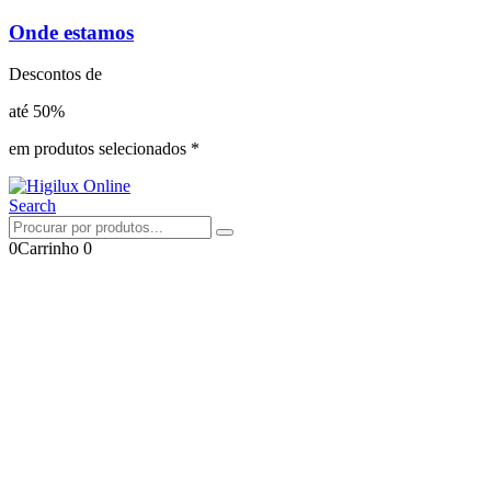
Onde estamos
Descontos de
até 50%
em produtos selecionados *
Search
0
Carrinho
0