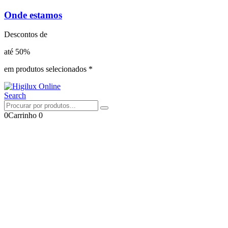
Onde estamos
Descontos de
até 50%
em produtos selecionados *
Search
0
Carrinho
0