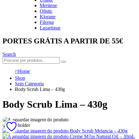
Meritene
Olistic
Klorane
Filorga
Lazartigue
PORTES GRÁTIS A PARTIR DE 55€
Search
Home
Shop
Sem Categoria
Body Scrub Lima – 430g
Body Scrub Lima – 430g
Body Scrub Melancia – 430g
Creme M?os Natural Oil – 30mL