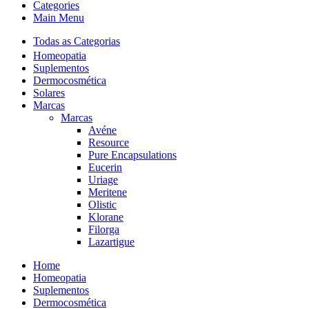
Categories
Main Menu
Todas as Categorias
Homeopatia
Suplementos
Dermocosmética
Solares
Marcas
Marcas
Avéne
Resource
Pure Encapsulations
Eucerin
Uriage
Meritene
Olistic
Klorane
Filorga
Lazartigue
Home
Homeopatia
Suplementos
Dermocosmética