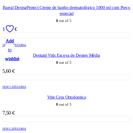
Barral DermaProtect Creme de banho dermatológico 1000 ml com Preço
especial
0
out of 5
14,90
€
Add
Add
Add
Add
Add
SEM CATEGORIA
to
to
to
to
to
Dentaid Vitis Escova de Dentes Média
wishlist
wishlist
wishlist
wishlist
wishlist
0
out of 5
5,60
€
SEM CATEGORIA
Vitis Cera Ortodontica
0
out of 5
7,50
€
SEM CATEGORIA