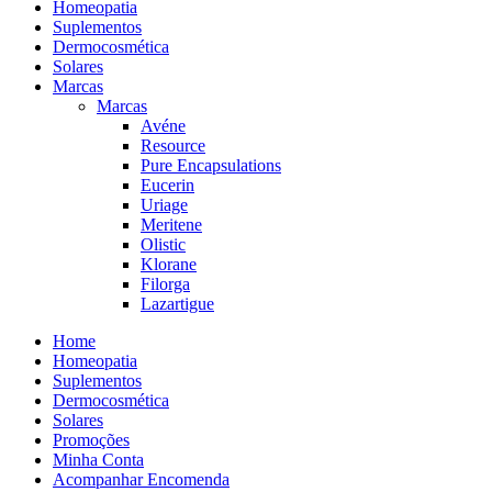
Homeopatia
Suplementos
Dermocosmética
Solares
Marcas
Marcas
Avéne
Resource
Pure Encapsulations
Eucerin
Uriage
Meritene
Olistic
Klorane
Filorga
Lazartigue
Home
Homeopatia
Suplementos
Dermocosmética
Solares
Promoções
Minha Conta
Acompanhar Encomenda