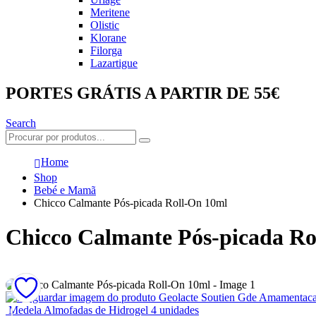
Meritene
Olistic
Klorane
Filorga
Lazartigue
PORTES GRÁTIS A PARTIR DE 55€
Search
Home
Shop
Bebé e Mamã
Chicco Calmante Pós-picada Roll-On 10ml
Chicco Calmante Pós-picada Ro
Geolacte Soutien Gde Amamentac
Medela Almofadas de Hidrogel 4 unidades