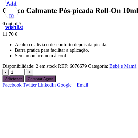
Add
Add
Add
Add
Add
Chicco Calmante Pós-picada Roll-On 10m
to
to
to
to
to
0
out of 5
wishlist
wishlist
wishlist
wishlist
wishlist
11,70
€
Acalma e alivia o desconforto depois da picada.
Barra prática para facilitar a aplicação.
Sem amoníaco nem álcool.
Disponibilidade:
2 em stock
REF:
6076679
Categoria:
Bebé e Mamã
-
+
Adicionar
Comprar Agora
Facebook
Twitter
LinkedIn
Google +
Email