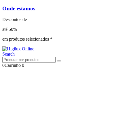
Onde estamos
Descontos de
até 50%
em produtos selecionados *
Search
0
Carrinho
0