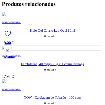
Produtos relacionados
SEM CATEGORIA
Hylo Gel Colirio Lub Ocul 10ml
0
out of 5
18,90
€
Add
Add
Add
Add
Add
to
to
to
to
to
SEM CATEGORIA
wishlist
wishlist
wishlist
wishlist
wishlist
Lambdalina, 40 mg/g-30 g x 1 creme bisnaga
0
out of 5
17,98
€
SEM CATEGORIA
NOW - Cartilagem de Tubarão - 100 caps
0
out of 5