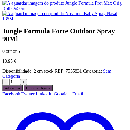
Jungle Formula Prot Max Orig
Roll On50ml
Nasalmer Baby Spray Nasal
135Ml
Jungle Formula Forte Outdoor Spray
90Ml
0
out of 5
13,95
€
Disponibilidade:
2 em stock
REF:
7535831
Categoria:
Sem
Categoria
-
+
Adicionar
Comprar Agora
Facebook
Twitter
LinkedIn
Google +
Email