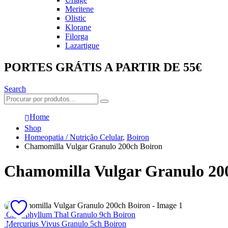
Meritene
Olistic
Klorane
Filorga
Lazartigue
PORTES GRÁTIS A PARTIR DE 55€
Search
Home
Shop
Homeopatia / Nutrição Celular
,
Boiron
Chamomilla Vulgar Granulo 200ch Boiron
Chamomilla Vulgar Granulo 20
Caulophyllum Thal Granulo 9ch Boiron
Mercurius Vivus Granulo 5ch Boiron