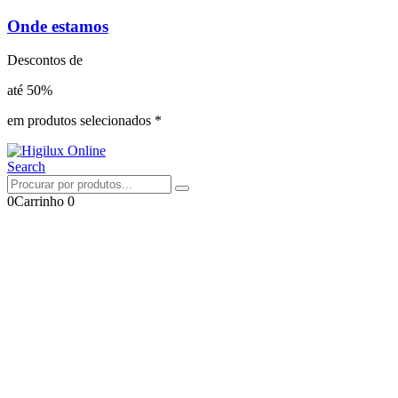
Onde estamos
Descontos de
até 50%
em produtos selecionados *
Search
0
Carrinho
0