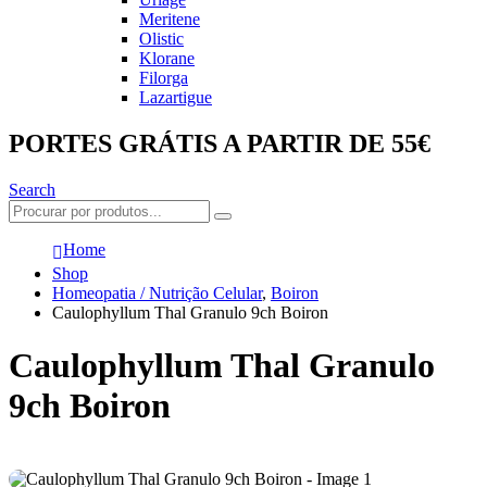
Meritene
Olistic
Klorane
Filorga
Lazartigue
PORTES GRÁTIS A PARTIR DE 55€
Search
Home
Shop
Homeopatia / Nutrição Celular
,
Boiron
Caulophyllum Thal Granulo 9ch Boiron
Caulophyllum Thal Granulo
9ch Boiron