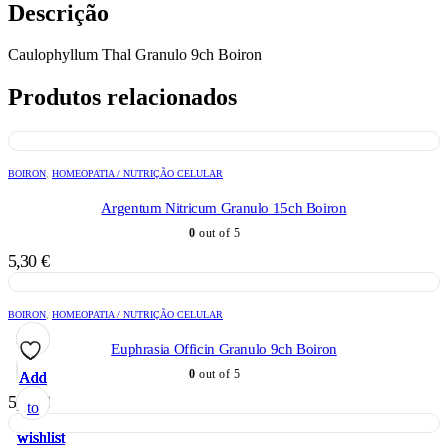
Descrição
Caulophyllum Thal Granulo 9ch Boiron
Produtos relacionados
BOIRON
,
HOMEOPATIA / NUTRIÇÃO CELULAR
Argentum Nitricum Granulo 15ch Boiron
0
out of 5
5,30
€
BOIRON
,
HOMEOPATIA / NUTRIÇÃO CELULAR
Euphrasia Officin Granulo 9ch Boiron
0
out of 5
Add
Add
Add
Add
Add
5,30
€
to
to
to
to
to
wishlist
wishlist
wishlist
wishlist
wishlist