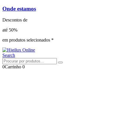
Onde estamos
Descontos de
até 50%
em produtos selecionados *
Search
0
Carrinho
0