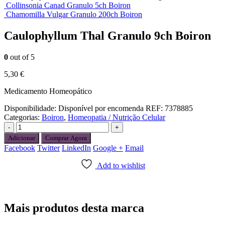
Collinsonia Canad Granulo 5ch Boiron
Chamomilla Vulgar Granulo 200ch Boiron
Caulophyllum Thal Granulo 9ch Boiron
0
out of 5
5,30
€
Medicamento Homeopático
Disponibilidade:
Disponível por encomenda
REF:
7378885
Categorias:
Boiron
,
Homeopatia / Nutrição Celular
-
+
Adicionar
Comprar Agora
Facebook
Twitter
LinkedIn
Google +
Email
Add to wishlist
Mais produtos desta marca