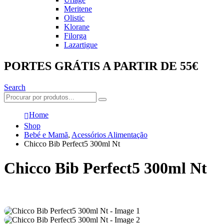
Meritene
Olistic
Klorane
Filorga
Lazartigue
PORTES GRÁTIS A PARTIR DE 55€
Search
Home
Shop
Bebé e Mamã
,
Acessórios Alimentação
Chicco Bib Perfect5 300ml Nt
Chicco Bib Perfect5 300ml Nt