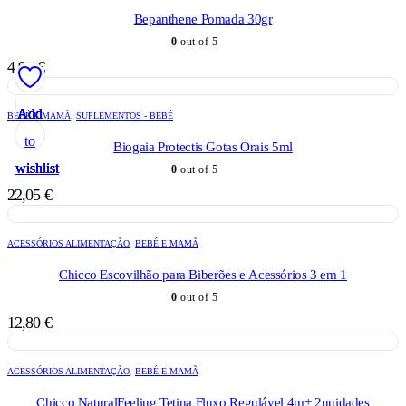
Bepanthene Pomada 30gr
0
out of 5
4,98
€
Add
Add
Add
Add
Add
BEBÉ E MAMÃ
,
SUPLEMENTOS - BEBÉ
to
to
to
to
to
Biogaia Protectis Gotas Orais 5ml
wishlist
wishlist
wishlist
wishlist
wishlist
0
out of 5
22,05
€
ACESSÓRIOS ALIMENTAÇÃO
,
BEBÉ E MAMÃ
Chicco Escovilhão para Biberões e Acessórios 3 em 1
0
out of 5
12,80
€
ACESSÓRIOS ALIMENTAÇÃO
,
BEBÉ E MAMÃ
Chicco NaturalFeeling Tetina Fluxo Regulável 4m+ 2unidades