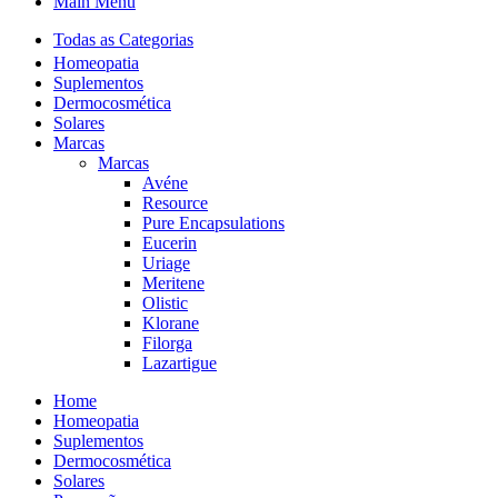
Main Menu
Todas as Categorias
Homeopatia
Suplementos
Dermocosmética
Solares
Marcas
Marcas
Avéne
Resource
Pure Encapsulations
Eucerin
Uriage
Meritene
Olistic
Klorane
Filorga
Lazartigue
Home
Homeopatia
Suplementos
Dermocosmética
Solares