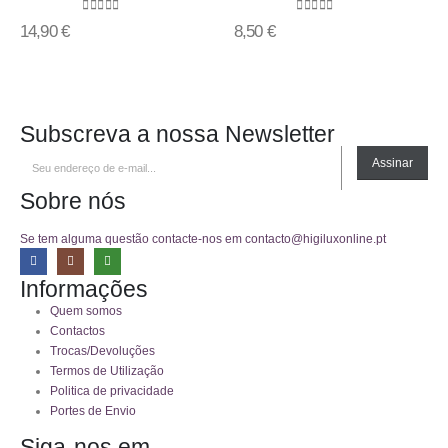
0
out of 5
0
out of 5
14,90
€
8,50
€
Subscreva a nossa Newsletter
Assinar
Sobre nós
Se tem alguma questão contacte-nos em contacto@higiluxonline.pt
Informações
Quem somos
Contactos
Trocas/Devoluções
Termos de Utilização
Politica de privacidade
Portes de Envio
Siga-nos em