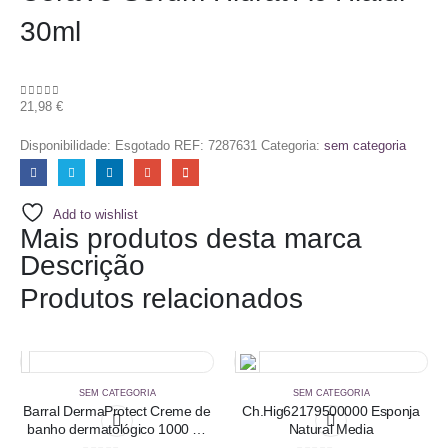
30ml
21,98
€
0
out of 5
Disponibilidade:
Esgotado
REF:
7287631
Categoria:
sem categoria
Add to wishlist
Mais produtos desta marca
Descrição
Produtos relacionados
SEM CATEGORIA
SEM CATEGORIA
Barral DermaProtect Creme de
Ch.Hig62179500000 Esponja
banho dermatológico 1000 ml
Natural Media
com Preço especial