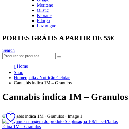
Meritene
Olistic
Klorane
Filorga
Lazartigue
PORTES GRÁTIS A PARTIR DE 55€
Search
Home
Shop
Homeopatia / Nutrição Celular
Cannabis indica 1M – Granulos
Cannabis indica 1M – Granulos
Staphisagria 10M – Gl?bulos
Cina 1M – Granulos