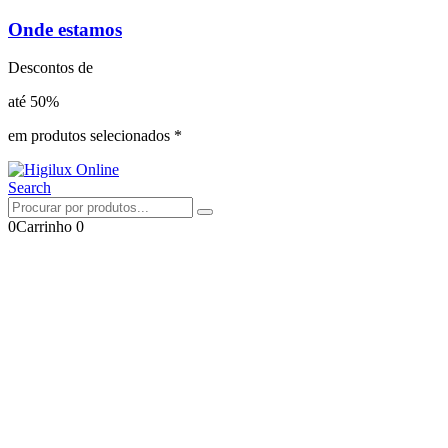
Onde estamos
Descontos de
até 50%
em produtos selecionados *
Search
0
Carrinho
0