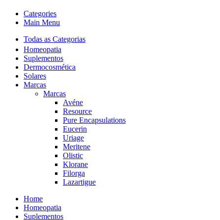
Categories
Main Menu
Todas as Categorias
Homeopatia
Suplementos
Dermocosmética
Solares
Marcas
Marcas
Avéne
Resource
Pure Encapsulations
Eucerin
Uriage
Meritene
Olistic
Klorane
Filorga
Lazartigue
Home
Homeopatia
Suplementos