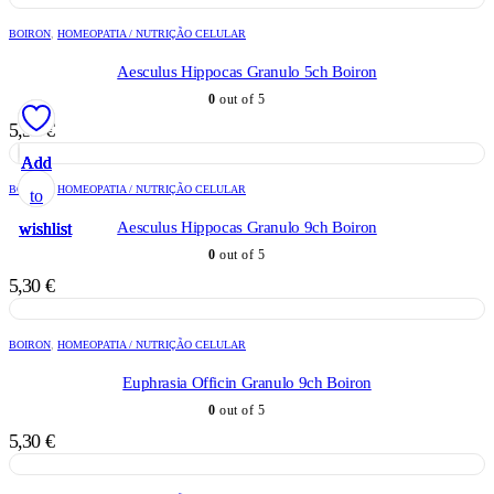
BOIRON
,
HOMEOPATIA / NUTRIÇÃO CELULAR
Aesculus Hippocas Granulo 5ch Boiron
0
out of 5
5,30
€
Add
Add
Add
Add
Add
BOIRON
,
HOMEOPATIA / NUTRIÇÃO CELULAR
to
to
to
to
to
Aesculus Hippocas Granulo 9ch Boiron
wishlist
wishlist
wishlist
wishlist
wishlist
0
out of 5
5,30
€
BOIRON
,
HOMEOPATIA / NUTRIÇÃO CELULAR
Euphrasia Officin Granulo 9ch Boiron
0
out of 5
5,30
€