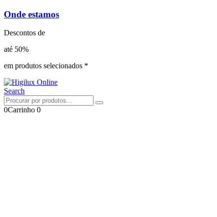
Onde estamos
Descontos de
até 50%
em produtos selecionados *
Search
0
Carrinho
0