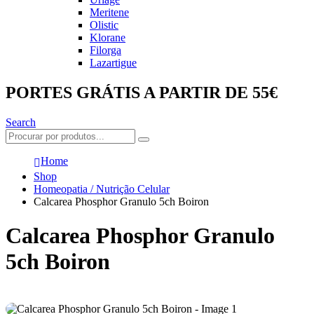
Meritene
Olistic
Klorane
Filorga
Lazartigue
PORTES GRÁTIS A PARTIR DE 55€
Search
Home
Shop
Homeopatia / Nutrição Celular
Calcarea Phosphor Granulo 5ch Boiron
Calcarea Phosphor Granulo
5ch Boiron