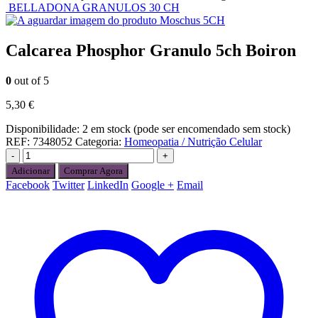
BELLADONA GRANULOS 30 CH
Moschus 5CH
Calcarea Phosphor Granulo 5ch Boiron
0
out of 5
5,30
€
Disponibilidade:
2 em stock (pode ser encomendado sem stock)
REF:
7348052
Categoria:
Homeopatia / Nutrição Celular
-
+
Adicionar
Comprar Agora
Facebook
Twitter
LinkedIn
Google +
Email