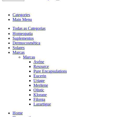
Categories
Main Menu
Todas as Categorias
Homeopatia
Suplementos
Dermocosmética
Solares
Marcas
Marcas
Avéne
Resource
Pure Encapsulations
Eucerin
Uriage
Meritene
Olistic
Klorane
Filorga
Lazartigue
Home