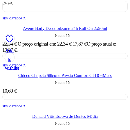
-20%
SEM CATEGORIA
Avène Body Desodorizante 24h Roll-On 2x50ml
0
out of 5
22,34
€
O preço original era: 22,34 €.
17,87
€
O preço atual é:
17,87 €.
Add
Add
Add
Add
Add
to
to
to
to
to
SEM CATEGORIA
wishlist
wishlist
wishlist
wishlist
wishlist
Chicco Chupeta Silicone Physio Comfort Girl 0-6M 2x
0
out of 5
10,60
€
SEM CATEGORIA
Dentaid Vitis Escova de Dentes Média
0
out of 5