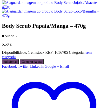
Body Scrub Jojoba/Abacate –
470g
Body Scrub Coco/Baunilha –
470g
Body Scrub Papaia/Manga – 470g
0
out of 5
5,50
€
Disponibilidade:
1 em stock
REF:
1056705
Categoria:
sem
categoria
Adicionar
Comprar Agora
Facebook
Twitter
LinkedIn
Google +
Email