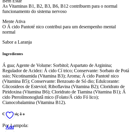
Bem Estar
As Vitaminas B1, B2, B3, B6, B12 contribuem para o normal
funcionamento do sistema nervoso
Mente Ativa
O Á cido Pantoté nico contribui para um desempenho mental
normal
Sabor a Laranja
Ingredientes
Á gua; Agente de Volume: Sorbitol; Aspartato de Arginina;
Regulador de Acidez: Á cido Cí trico; Conservante: Sorbato de Potá
ssio; Nicotinamida (Vitamina B3); Aroma; Á cido Pantoté nico
(Vitamina B5); Conservante: Benzoato de Só dio; Edulcorante:
Glicosideos de Esteviol; Riboflavina (Vitamina B2); Cloridrato de
Piridoxina (Vitamina B6); Cloridrato de Tiamina (Vitamina B1); Á
cido Pteroilmonoglutâ mico (Folato/Á cido Fó lico);
Cianocobalamina (Vitamina B12).
Composiç ã o
Por 1 ampola:
Add
Add
Add
Add
Add