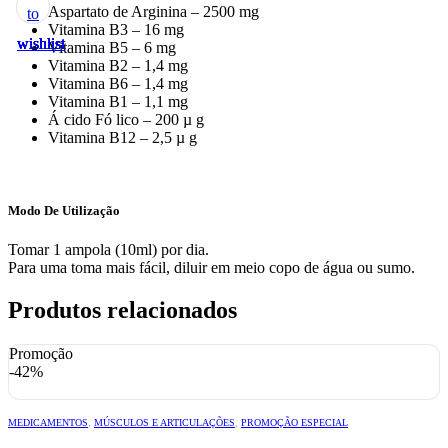
Aspartato de Arginina – 2500 mg
to
to
to
to
to
Vitamina B3 – 16 mg
wishlist
wishlist
wishlist
wishlist
wishlist
Vitamina B5 – 6 mg
Vitamina B2 – 1,4 mg
Vitamina B6 – 1,4 mg
Vitamina B1 – 1,1 mg
Á cido Fó lico – 200 µ g
Vitamina B12 – 2,5 µ g
Modo De Utilização
Tomar 1 ampola (10ml) por dia.
Para uma toma mais fácil, diluir em meio copo de água ou sumo.
Produtos relacionados
Promoção
-42%
MEDICAMENTOS
,
MÚSCULOS E ARTICULAÇÕES
,
PROMOÇÃO ESPECIAL