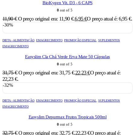
BioKygen Vit. D3 - 6 CAPS
0
out of 5
11,90
€
O preço original era: 11,90 €.
6,95
€
O preço atual é: 6,95 €.
-30%
DIETA - ALIMENTAÇÃO
,
EMAGRECIMENTO
,
PROMOÇÃO ESPECIAL
,
SUPLEMENTOS
EMAGRECIMENTO
Easyslim Cla Chá Verde Erva Mate 50 Cápsulas
0
out of 5
31,75
€
O preço original era: 31,75 €.
22,23
€
O preço atual é:
22,23 €.
-32%
DIETA - ALIMENTAÇÃO
,
EMAGRECIMENTO
,
PROMOÇÃO ESPECIAL
,
SUPLEMENTOS
EMAGRECIMENTO
Easyslim Depurmax Frutos Tropicais 500ml
0
out of 5
32,75
€
O preço original era: 32,75 €.
22,23
€
O preço atual é: