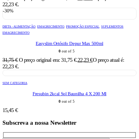
22,23 €.
-30%
DIETA - ALIMENTAÇÃO
,
EMAGRECIMENTO
,
PROMOÇÃO ESPECIAL
,
SUPLEMENTOS
EMAGRECIMENTO
Easyslim Ortósifo Depur Max 500ml
0
out of 5
31,75
€
O preço original era: 31,75 €.
22,23
€
O preço atual é:
22,23 €.
SEM CATEGORIA
Fresubin 2kcal Sol Baunilha 4 X 200 Ml
0
out of 5
15,45
€
Subscreva a nossa Newsletter