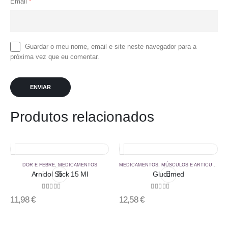
Email
*
Guardar o meu nome, email e site neste navegador para a
próxima vez que eu comentar.
Produtos relacionados
DOR E FEBRE
,
MEDICAMENTOS
MEDICAMENTOS
,
MÚSCULOS E ARTICULAÇÕES
Arnidol Stick 15 Ml
Glucomed
0
out of 5
0
out of 5
11,98
€
12,58
€