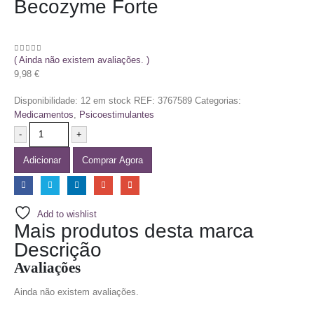
Becozyme Forte
( Ainda não existem avaliações. )
0
out of 5
9,98
€
Disponibilidade:
12 em stock
REF:
3767589
Categorias:
Medicamentos
,
Psicoestimulantes
-
+
Adicionar
Comprar Agora
Add to wishlist
Mais produtos desta marca
Descrição
Avaliações
Ainda não existem avaliações.