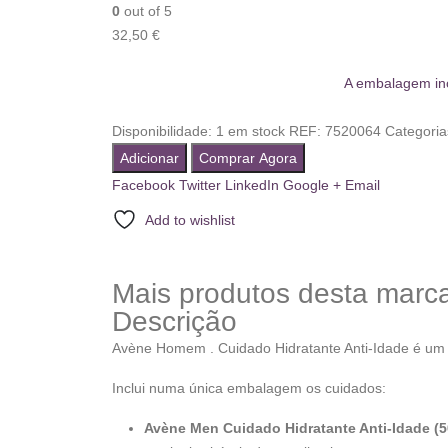
0
out of 5
32,50
€
A embalagem inc
Disponibilidade:
1 em stock
REF:
7520064
Categoria
Adicionar
Comprar Agora
Facebook
Twitter
LinkedIn
Google +
Email
Add to wishlist
Mais produtos desta marc
Descrição
Avène Homem . Cuidado Hidratante Anti-Idade é um pr
Inclui numa única embalagem os cuidados:
Avène Men Cuidado Hidratante Anti-Idade (5