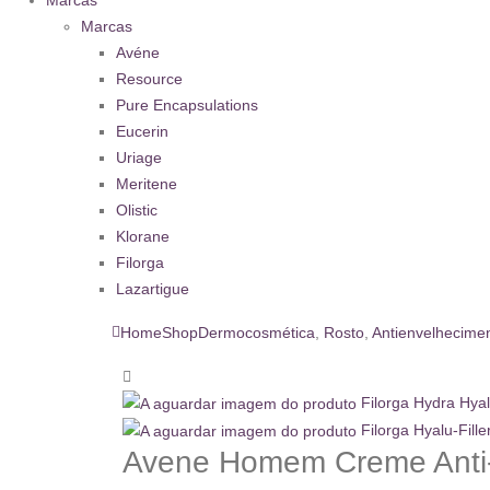
Marcas
Avéne
Resource
Pure Encapsulations
Eucerin
Uriage
Meritene
Olistic
Klorane
Filorga
Lazartigue
Home
Shop
Dermocosmética
,
Rosto
,
Antienvelhecime
Filorga Hydra Hyal
Filorga Hyalu-Fill
Avene Homem Creme Anti-I