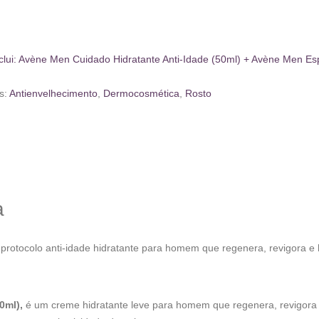
lui: Avène Men Cuidado Hidratante Anti-Idade (50ml) + Avène Men E
s:
Antienvelhecimento
,
Dermocosmética
,
Rosto
a
otocolo anti-idade hidratante para homem que regenera, revigora e hi
0ml),
é um creme hidratante leve para homem que regenera, revigora e 