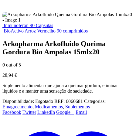
Inmunoferon 90 Capsulas
BioActivo Arroz Vermelho 90 comprimidos
Arkopharma Arkofluido Queima
Gordura Bio Ampolas 15mlx20
0
out of 5
28,94
€
Suplemento alimentar que ajuda a queimar gordura, eliminar
líquidos e a manter uma sensação de saciedade.
Disponibilidade:
Esgotado
REF:
6060681
Categorias:
Emagrecimento
,
Medicamentos
,
Suplementos
Facebook
Twitter
LinkedIn
Google +
Email