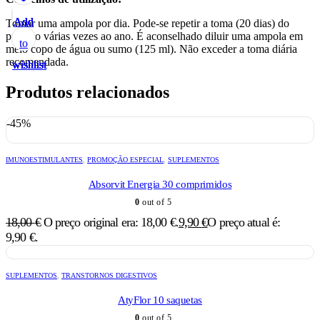
Add
Add
Add
Add
Add
Tomar uma ampola por dia. Pode-se repetir a toma (20 dias) do
produto várias vezes ao ano. É aconselhado diluir uma ampola em
to
to
to
to
to
meio copo de água ou sumo (125 ml). Não exceder a toma diária
recomendada.
wishlist
wishlist
wishlist
wishlist
wishlist
Produtos relacionados
-45%
IMUNOESTIMULANTES
,
PROMOÇÃO ESPECIAL
,
SUPLEMENTOS
Absorvit Energia 30 comprimidos
0
out of 5
18,00
€
O preço original era: 18,00 €.
9,90
€
O preço atual é:
9,90 €.
SUPLEMENTOS
,
TRANSTORNOS DIGESTIVOS
AtyFlor 10 saquetas
0
out of 5