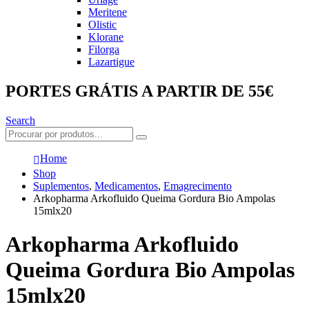
Meritene
Olistic
Klorane
Filorga
Lazartigue
PORTES GRÁTIS A PARTIR DE 55€
Search
Home
Shop
Suplementos
,
Medicamentos
,
Emagrecimento
Arkopharma Arkofluido Queima Gordura Bio Ampolas
15mlx20
Arkopharma Arkofluido
Queima Gordura Bio Ampolas
15mlx20