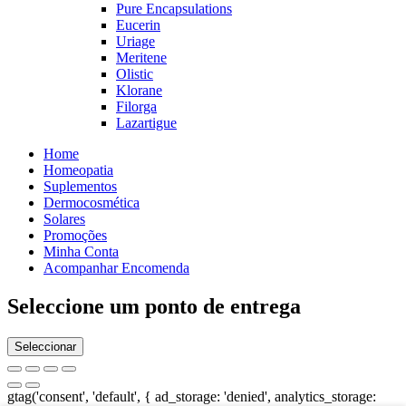
Pure Encapsulations
Eucerin
Uriage
Meritene
Olistic
Klorane
Filorga
Lazartigue
Home
Homeopatia
Suplementos
Dermocosmética
Solares
Promoções
Minha Conta
Acompanhar Encomenda
Seleccione um ponto de entrega
Seleccionar
gtag('consent', 'default', { ad_storage: 'denied', analytics_storage: