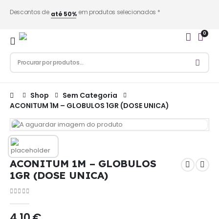
Descontos de
em produtos selecionados *
até 50%
0
Shop
Sem Categoria
ACONITUM 1M – GLOBULOS 1GR (DOSE UNICA)
ACONITUM 1M – GLOBULOS
1GR (DOSE UNICA)
0
out of 5
4,10
€