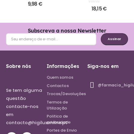
0
out of 5
9,98
€
0
out of 5
18,15
€
Subscreva a nossa Newsletter
Assinar
Sobre nós
Informações
Siga-nos em
Quem somos
@farmacia_higil
Contactos
Se tem alguma
Trocas/Devoluções
questão
Termos de
contacte-nos
Utilização
em
Politica de
contacto@higiluxonline.pt
privacidade
Portes de Envio