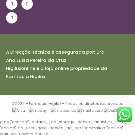
A Direcção Técnica é assegurada por: Dra.
Ana Luisa Pereira da Cruz
Higiluxonline é a loja online propriedade da
Farmácia Higilux
©2026 - Farmácia Higilux - Todos os direitos reservados
gtag('consent', 'default', { ad_storage: 'denied', analytics_storage:
'denied', ad_user_data: 'denied', ad_personalization: 'denied',
wait_for_update: 500 });