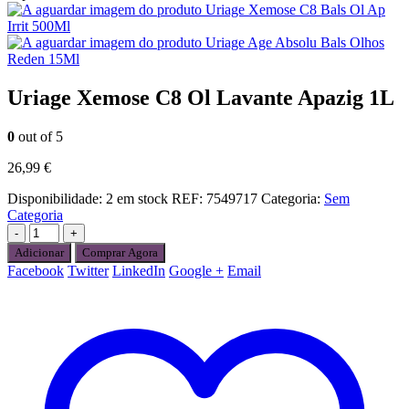
Uriage Xemose C8 Bals Ol Ap
Irrit 500Ml
Uriage Age Absolu Bals Olhos
Reden 15Ml
Uriage Xemose C8 Ol Lavante Apazig 1L
0
out of 5
26,99
€
Disponibilidade:
2 em stock
REF:
7549717
Categoria:
Sem
Categoria
-
+
Adicionar
Comprar Agora
Facebook
Twitter
LinkedIn
Google +
Email