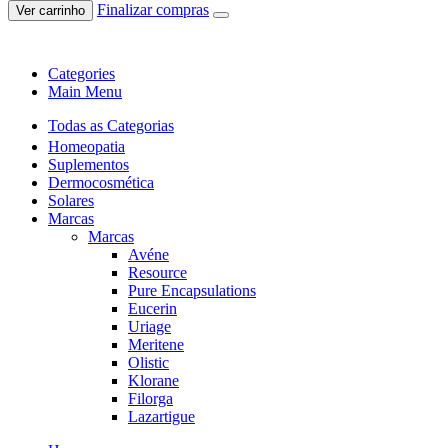
Finalizar compras
Ver carrinho
Categories
Main Menu
Todas as Categorias
Homeopatia
Suplementos
Dermocosmética
Solares
Marcas
Marcas
Avéne
Resource
Pure Encapsulations
Eucerin
Uriage
Meritene
Olistic
Klorane
Filorga
Lazartigue