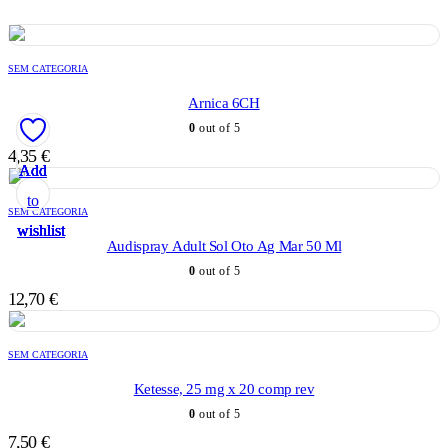
SEM CATEGORIA
Arnica 6CH
0
out of 5
4,35
€
Add
Add
Add
Add
Add
to
to
to
to
to
SEM CATEGORIA
wishlist
wishlist
wishlist
wishlist
wishlist
Audispray Adult Sol Oto Ag Mar 50 Ml
0
out of 5
12,70
€
SEM CATEGORIA
Ketesse, 25 mg x 20 comp rev
0
out of 5
7,50
€