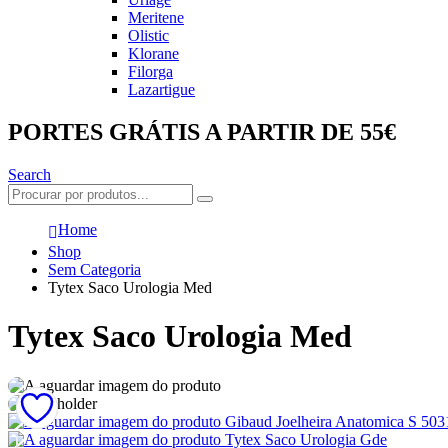
Meritene
Olistic
Klorane
Filorga
Lazartigue
PORTES GRÁTIS A PARTIR DE 55€
Search
Home
Shop
Sem Categoria
Tytex Saco Urologia Med
Tytex Saco Urologia Med
Gibaud Joelheira Anatomica S 503
Tytex Saco Urologia Gde