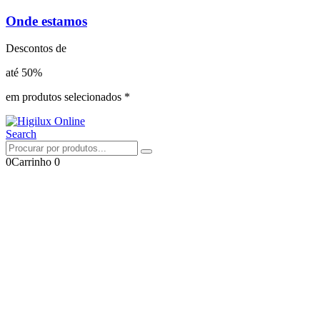
Onde estamos
Descontos de
até 50%
em produtos selecionados *
Search
0
Carrinho
0