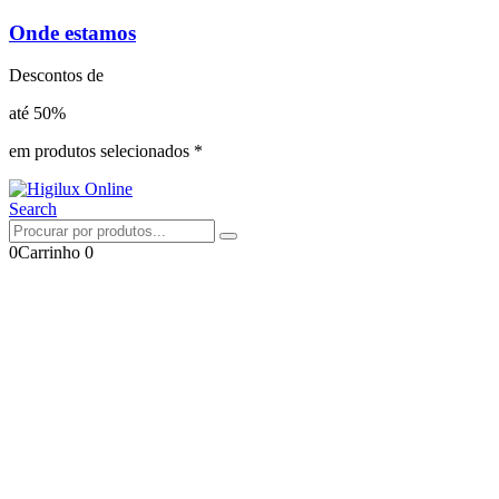
Onde estamos
Descontos de
até 50%
em produtos selecionados *
Search
0
Carrinho
0