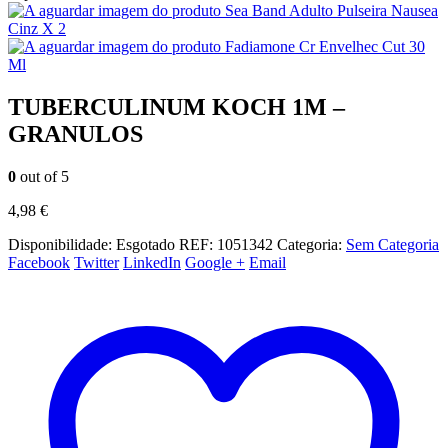
Sea Band Adulto Pulseira Nausea
Cinz X 2
Fadiamone Cr Envelhec Cut 30
Ml
TUBERCULINUM KOCH 1M –
GRANULOS
0
out of 5
4,98
€
Disponibilidade:
Esgotado
REF:
1051342
Categoria:
Sem Categoria
Facebook
Twitter
LinkedIn
Google +
Email