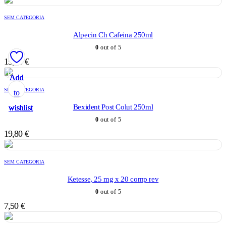
SEM CATEGORIA
Alpecin Ch Cafeina 250ml
0
out of 5
15,20
€
Add
Add
Add
Add
Add
SEM CATEGORIA
to
to
to
to
to
Bexident Post Colut 250ml
wishlist
wishlist
wishlist
wishlist
wishlist
0
out of 5
19,80
€
SEM CATEGORIA
Ketesse, 25 mg x 20 comp rev
0
out of 5
7,50
€