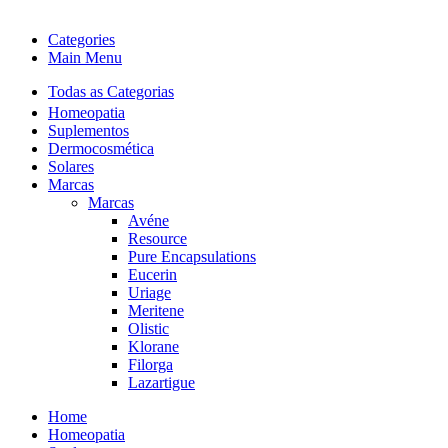
Categories
Main Menu
Todas as Categorias
Homeopatia
Suplementos
Dermocosmética
Solares
Marcas
Marcas
Avéne
Resource
Pure Encapsulations
Eucerin
Uriage
Meritene
Olistic
Klorane
Filorga
Lazartigue
Home
Homeopatia