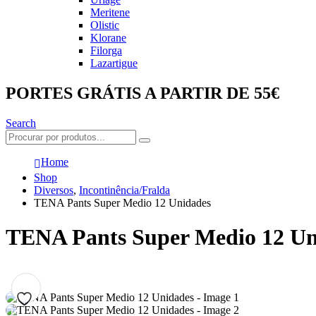
Meritene
Olistic
Klorane
Filorga
Lazartigue
PORTES GRÁTIS A PARTIR DE 55€
Search
Home
Shop
Diversos
,
Incontinência/Fralda
TENA Pants Super Medio 12 Unidades
TENA Pants Super Medio 12 Un