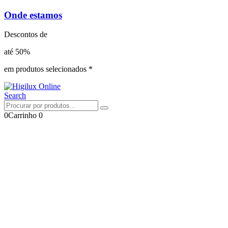
Onde estamos
Descontos de
até 50%
em produtos selecionados *
Search
0
Carrinho
0