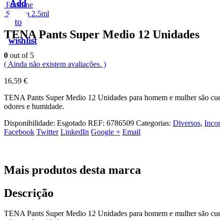
Add
Add
Add
Add
Add
Fucidine
Seringa 2.5ml
to
to
to
to
to
TENA Pants Super Medio 12 Unidades
wishlist
wishlist
wishlist
wishlist
wishlist
0
out of 5
( Ainda não existem avaliações. )
16,59
€
TENA Pants Super Medio 12 Unidades para homem e mulher são cuecas 
odores e humidade.
Disponibilidade:
Esgotado
REF:
6786509
Categorias:
Diversos
,
Inco
Facebook
Twitter
LinkedIn
Google +
Email
Mais produtos desta marca
Descrição
TENA Pants Super Medio 12 Unidades para homem e mulher são cuecas 