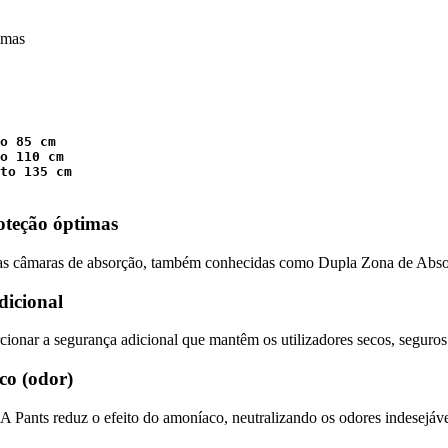
imas
o 85 cm

o 110 cm

to 135 cm

oteção óptimas
duas câmaras de absorção, também conhecidas como Dupla Zona de Absor
dicional
ionar a segurança adicional que mantêm os utilizadores secos, seguros 
co (odor)
Pants reduz o efeito do amoníaco, neutralizando os odores indesejávei