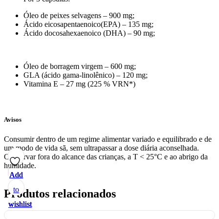
Óleo de peixes selvagens – 900 mg;
Ácido eicosapentaenoico(EPA) – 135 mg;
Ácido docosahexaenoico (DHA) – 90 mg;
Óleo de borragem virgem – 600 mg;
GLA (ácido gama-linolênico) – 120 mg;
Vitamina E – 27 mg (225 % VRN*)
Avisos
Consumir dentro de um regime alimentar variado e equilibrado e de
um modo de vida sã, sem ultrapassar a dose diária aconselhada.
Conservar fora do alcance das crianças, a T < 25°C e ao abrigo da
humidade.
Add
Add
Add
Add
Add
to
to
to
to
to
Produtos relacionados
wishlist
wishlist
wishlist
wishlist
wishlist