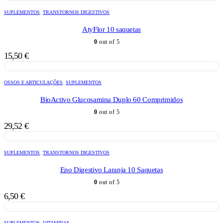
SUPLEMENTOS
,
TRANSTORNOS DIGESTIVOS
AtyFlor 10 saquetas
0
out of 5
15,50
€
OSSOS E ARTICULAÇÕES
,
SUPLEMENTOS
BioActivo Glucosamina Duplo 60 Comprimidos
0
out of 5
29,52
€
SUPLEMENTOS
,
TRANSTORNOS DIGESTIVOS
Eno Digestivo Laranja 10 Saquetas
0
out of 5
6,50
€
SUPLEMENTOS
,
VITAMINAS