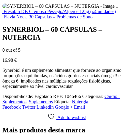
Fresubin DB Cremoso Pêssego/Alperce 125g (x4 unidades)
Flavia Nocta 30 Cápsulas – Problemas de Sono
SYNERBIOL – 60 CÁPSULAS –
NUTERGIA
0
out of 5
16,98
€
Synerbiol é um suplemento alimentar que fornece ao organismo
proporções equilibradas, os ácidos gordos essenciais ómega 3 e
ómega 6, implicados nas múltiplas regulações fisiológicas,
especialmente ao nível cardiovascular.
Disponibilidade:
Esgotado
REF:
1046466
Categorias:
Cardio -
Suplementos
,
Suplementos
Etiqueta:
Nutergia
Facebook
Twitter
LinkedIn
Google +
Email
Add to wishlist
Mais produtos desta marca