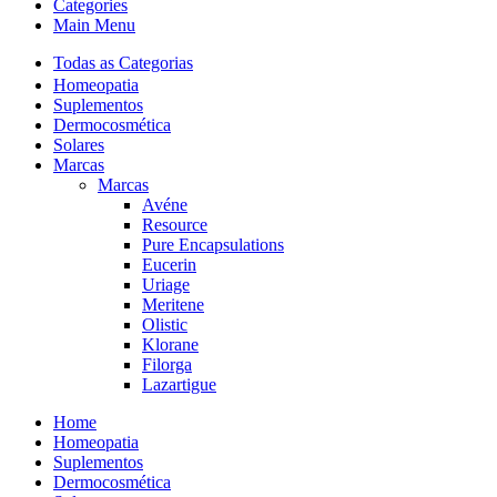
Categories
Main Menu
Todas as Categorias
Homeopatia
Suplementos
Dermocosmética
Solares
Marcas
Marcas
Avéne
Resource
Pure Encapsulations
Eucerin
Uriage
Meritene
Olistic
Klorane
Filorga
Lazartigue
Home
Homeopatia
Suplementos
Dermocosmética