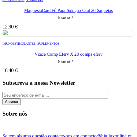
MagnesioCard Pó Para Solução Oral 20 Saquetas
0
out of 5
12,90
€
IMUNOESTIMULANTES
,
SUPLEMENTOS
Vitace Comp Eferv X 20 comps eferv
0
out of 5
16,40
€
Subscreva a nossa Newsletter
Assinar
Sobre nós
Se tem alguma questão contacte-nos em contacto@higiluxonline.pt