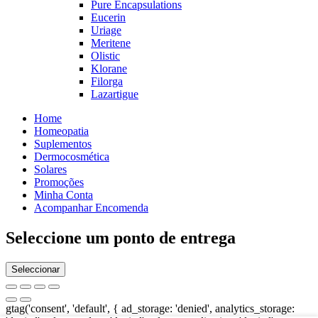
Pure Encapsulations
Eucerin
Uriage
Meritene
Olistic
Klorane
Filorga
Lazartigue
Home
Homeopatia
Suplementos
Dermocosmética
Solares
Promoções
Minha Conta
Acompanhar Encomenda
Seleccione um ponto de entrega
Seleccionar
gtag('consent', 'default', { ad_storage: 'denied', analytics_storage: