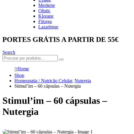
Meritene
Olistic
Klorane
Filorga
Lazartigue
PORTES GRÁTIS A PARTIR DE 55€
Search
Home
Shop
Homeopatia / Nutrição Celular
,
Nutergia
Stimul’im – 60 cápsulas – Nutergia
Stimul’im – 60 cápsulas –
Nutergia