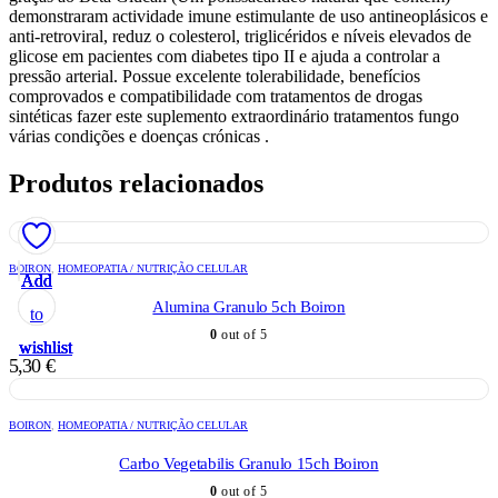
demonstraram actividade imune estimulante de uso antineoplásicos e
anti-retroviral, reduz o colesterol, triglicéridos e níveis elevados de
glicose em pacientes com diabetes tipo II e ajuda a controlar a
pressão arterial. Possue excelente tolerabilidade, benefícios
comprovados e compatibilidade com tratamentos de drogas
sintéticas fazer este suplemento extraordinário tratamentos fungo
várias condições e doenças crónicas .
Produtos relacionados
BOIRON
,
HOMEOPATIA / NUTRIÇÃO CELULAR
Add
Add
Add
Add
Add
Alumina Granulo 5ch Boiron
to
to
to
to
to
0
out of 5
wishlist
wishlist
wishlist
wishlist
wishlist
5,30
€
BOIRON
,
HOMEOPATIA / NUTRIÇÃO CELULAR
Carbo Vegetabilis Granulo 15ch Boiron
0
out of 5