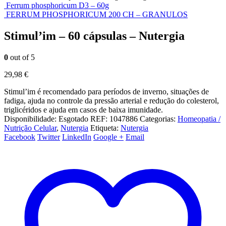
Ferrum phosphoricum D3 – 60g
FERRUM PHOSPHORICUM 200 CH – GRANULOS
Stimul’im – 60 cápsulas – Nutergia
0
out of 5
29,98
€
Stimul’im é recomendado para períodos de inverno, situações de
fadiga, ajuda no controle da pressão arterial e redução do colesterol,
triglicéridos e ajuda em casos de baixa imunidade.
Disponibilidade:
Esgotado
REF:
1047886
Categorias:
Homeopatia /
Nutrição Celular
,
Nutergia
Etiqueta:
Nutergia
Facebook
Twitter
LinkedIn
Google +
Email