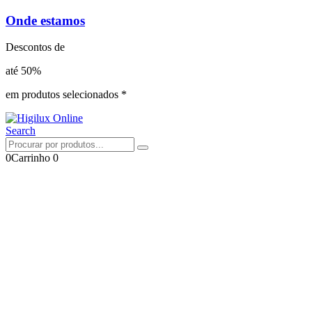
Onde estamos
Descontos de
até 50%
em produtos selecionados *
Search
0
Carrinho
0