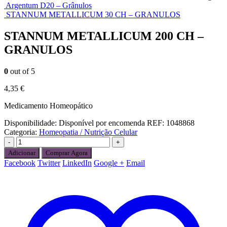
Argentum D20 – Grânulos
STANNUM METALLICUM 30 CH – GRANULOS
STANNUM METALLICUM 200 CH –
GRANULOS
0
out of 5
4,35
€
Medicamento Homeopático
Disponibilidade:
Disponível por encomenda
REF:
1048868
Categoria:
Homeopatia / Nutrição Celular
-
+
Adicionar
Comprar Agora
Facebook
Twitter
LinkedIn
Google +
Email