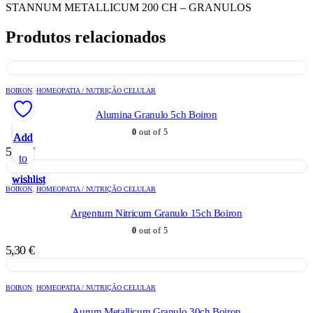
STANNUM METALLICUM 200 CH – GRANULOS
Produtos relacionados
BOIRON
,
HOMEOPATIA / NUTRIÇÃO CELULAR
Alumina Granulo 5ch Boiron
0
out of 5
Add
Add
Add
Add
Add
5,30
€
to
to
to
to
to
wishlist
wishlist
wishlist
wishlist
wishlist
BOIRON
,
HOMEOPATIA / NUTRIÇÃO CELULAR
Argentum Nitricum Granulo 15ch Boiron
0
out of 5
5,30
€
BOIRON
,
HOMEOPATIA / NUTRIÇÃO CELULAR
Aurum Metallicum Granulo 30ch Boiron