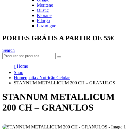
Meritene
Olistic
Klorane
Filorga
Lazartigue
PORTES GRÁTIS A PARTIR DE 55€
Search
Home
Shop
Homeopatia / Nutrição Celular
STANNUM METALLICUM 200 CH – GRANULOS
STANNUM METALLICUM
200 CH – GRANULOS