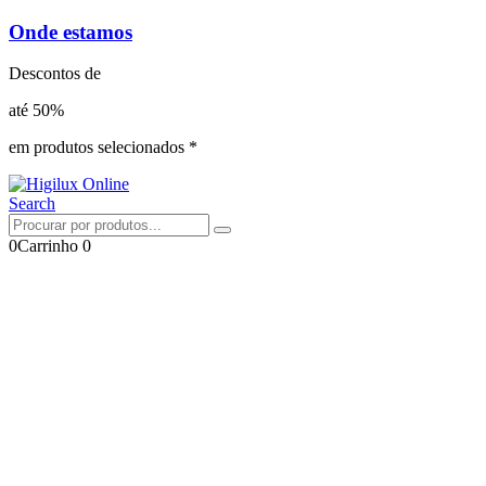
Onde estamos
Descontos de
até 50%
em produtos selecionados *
Search
0
Carrinho
0