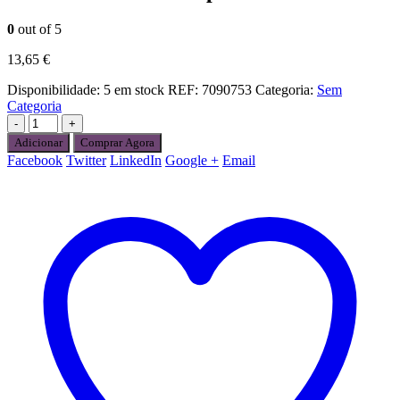
0
out of 5
13,65
€
Disponibilidade:
5 em stock
REF:
7090753
Categoria:
Sem
Categoria
-
+
Adicionar
Comprar Agora
Facebook
Twitter
LinkedIn
Google +
Email