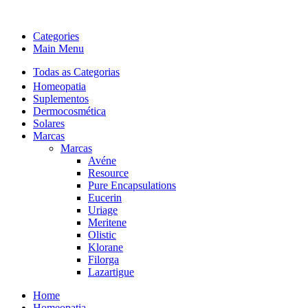
Categories
Main Menu
Todas as Categorias
Homeopatia
Suplementos
Dermocosmética
Solares
Marcas
Marcas
Avéne
Resource
Pure Encapsulations
Eucerin
Uriage
Meritene
Olistic
Klorane
Filorga
Lazartigue
Home
Homeopatia