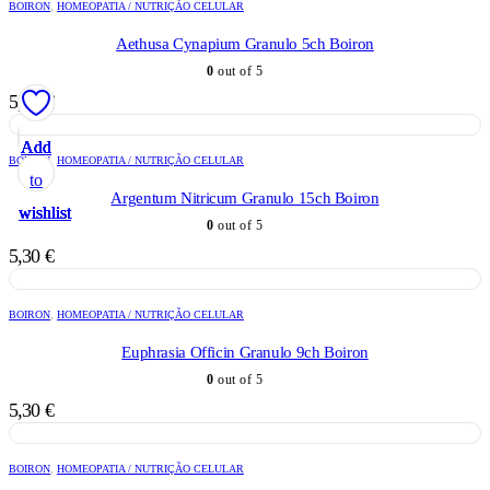
BOIRON
,
HOMEOPATIA / NUTRIÇÃO CELULAR
Aethusa Cynapium Granulo 5ch Boiron
0
out of 5
5,30
€
Add
Add
Add
Add
Add
BOIRON
,
HOMEOPATIA / NUTRIÇÃO CELULAR
to
to
to
to
to
Argentum Nitricum Granulo 15ch Boiron
wishlist
wishlist
wishlist
wishlist
wishlist
0
out of 5
5,30
€
BOIRON
,
HOMEOPATIA / NUTRIÇÃO CELULAR
Euphrasia Officin Granulo 9ch Boiron
0
out of 5
5,30
€
BOIRON
,
HOMEOPATIA / NUTRIÇÃO CELULAR