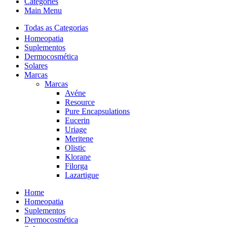
Categories
Main Menu
Todas as Categorias
Homeopatia
Suplementos
Dermocosmética
Solares
Marcas
Marcas
Avéne
Resource
Pure Encapsulations
Eucerin
Uriage
Meritene
Olistic
Klorane
Filorga
Lazartigue
Home
Homeopatia
Suplementos
Dermocosmética