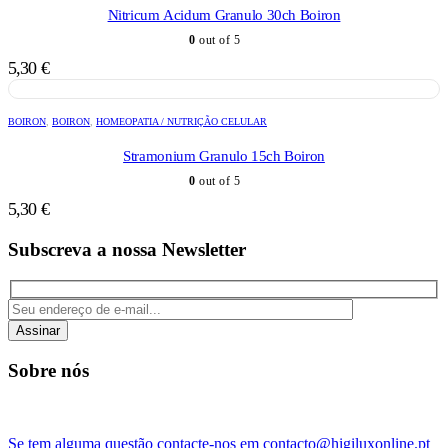
Nitricum Acidum Granulo 30ch Boiron
0
out of 5
5,30
€
BOIRON
,
BOIRON
,
HOMEOPATIA / NUTRIÇÃO CELULAR
Stramonium Granulo 15ch Boiron
0
out of 5
5,30
€
Subscreva a nossa Newsletter
Assinar
Sobre nós
Se tem alguma questão contacte-nos em contacto@higiluxonline.pt