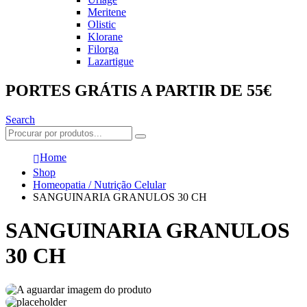
Meritene
Olistic
Klorane
Filorga
Lazartigue
PORTES GRÁTIS A PARTIR DE 55€
Search
Home
Shop
Homeopatia / Nutrição Celular
SANGUINARIA GRANULOS 30 CH
SANGUINARIA GRANULOS
30 CH