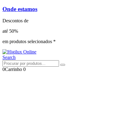
Onde estamos
Descontos de
até 50%
em produtos selecionados *
Search
0
Carrinho
0