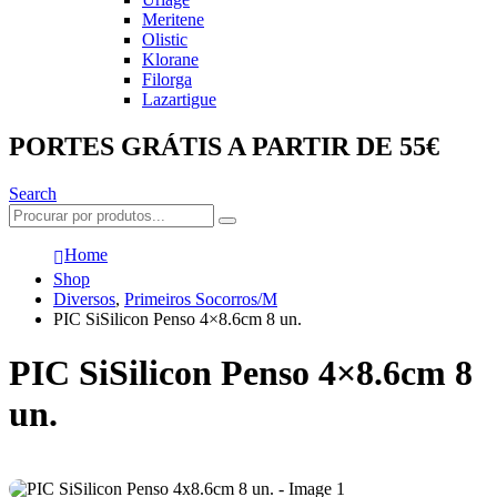
Meritene
Olistic
Klorane
Filorga
Lazartigue
PORTES GRÁTIS A PARTIR DE 55€
Search
Home
Shop
Diversos
,
Primeiros Socorros/M
PIC SiSilicon Penso 4×8.6cm 8 un.
PIC SiSilicon Penso 4×8.6cm 8
un.