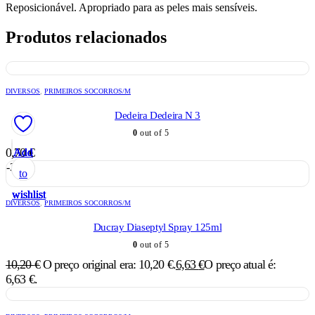
Reposicionável. Apropriado para as peles mais sensíveis.
Produtos relacionados
DIVERSOS
,
PRIMEIROS SOCORROS/M
Dedeira Dedeira N 3
0
out of 5
0,70
€
Add
Add
Add
Add
Add
-35%
to
to
to
to
to
wishlist
wishlist
wishlist
wishlist
wishlist
DIVERSOS
,
PRIMEIROS SOCORROS/M
Ducray Diaseptyl Spray 125ml
0
out of 5
10,20
€
O preço original era: 10,20 €.
6,63
€
O preço atual é:
6,63 €.