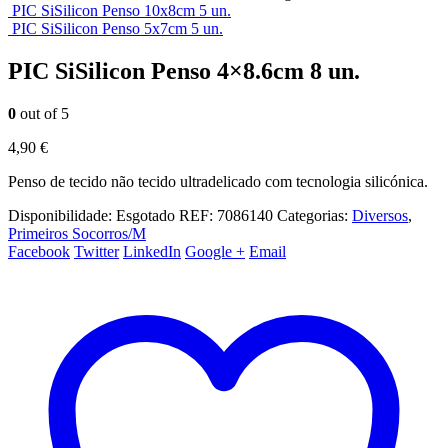
PIC SiSilicon Penso 10x8cm 5 un.
PIC SiSilicon Penso 5x7cm 5 un.
PIC SiSilicon Penso 4×8.6cm 8 un.
0
out of 5
4,90
€
Penso de tecido não tecido ultradelicado com tecnologia silicónica.
Disponibilidade:
Esgotado
REF:
7086140
Categorias:
Diversos
,
Primeiros Socorros/M
Facebook
Twitter
LinkedIn
Google +
Email