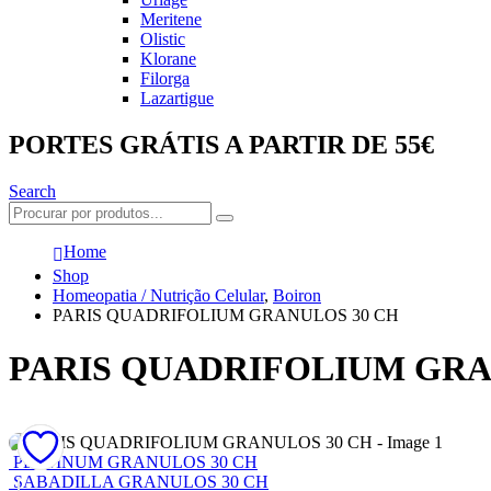
Meritene
Olistic
Klorane
Filorga
Lazartigue
PORTES GRÁTIS A PARTIR DE 55€
Search
Home
Shop
Homeopatia / Nutrição Celular
,
Boiron
PARIS QUADRIFOLIUM GRANULOS 30 CH
PARIS QUADRIFOLIUM GRA
PLATINUM GRANULOS 30 CH
SABADILLA GRANULOS 30 CH