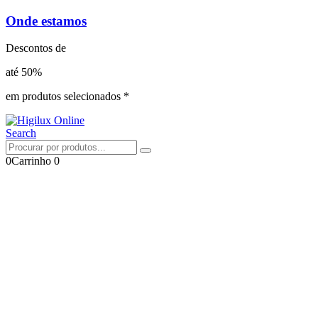
Onde estamos
Descontos de
até 50%
em produtos selecionados *
Search
0
Carrinho
0