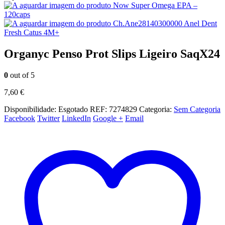
Now Super Omega EPA –
120caps
Ch.Ane28140300000 Anel Dent
Fresh Catus 4M+
Organyc Penso Prot Slips Ligeiro SaqX24
0
out of 5
7,60
€
Disponibilidade:
Esgotado
REF:
7274829
Categoria:
Sem Categoria
Facebook
Twitter
LinkedIn
Google +
Email