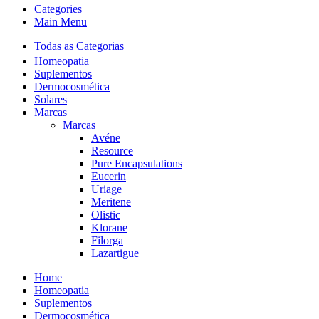
Categories
Main Menu
Todas as Categorias
Homeopatia
Suplementos
Dermocosmética
Solares
Marcas
Marcas
Avéne
Resource
Pure Encapsulations
Eucerin
Uriage
Meritene
Olistic
Klorane
Filorga
Lazartigue
Home
Homeopatia
Suplementos
Dermocosmética