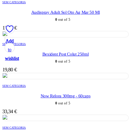
SEM CATEGORIA
Audispray Adult Sol Oto Ag Mar 50 Ml
0
out of 5
12,70
€
Add
Add
Add
Add
Add
SEM CATEGORIA
to
to
to
to
to
Bexident Post Colut 250ml
wishlist
wishlist
wishlist
wishlist
wishlist
0
out of 5
19,80
€
SEM CATEGORIA
Now Relora 300mg - 60caps
0
out of 5
33,34
€
SEM CATEGORIA