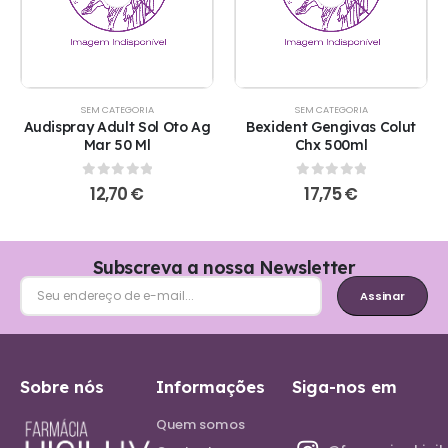
SEM CATEGORIA
SEM CATEGORIA
Audispray Adult Sol Oto Ag
Bexident Gengivas Colut
Mar 50 Ml
Chx 500ml
0
out of 5
0
out of 5
12,70
€
17,75
€
Subscreva a nossa Newsletter
Assinar
Sobre nós
Informações
Siga-nos em
Quem somos