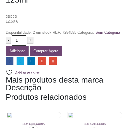
12,50
€
0
out of 5
Disponibilidade:
2 em stock
REF:
7294595
Categoria:
Sem Categoria
-
+
Adicionar
Comprar Agora
Add to wishlist
Mais produtos desta marca
Descrição
Produtos relacionados
SEM CATEGORIA
SEM CATEGORIA