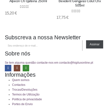
Alpecin Ch Cafeina 250ml
Bexident Gengivas Colut Chx
500ml
0
out of 5
15,20
€
0
out of 5
17,75
€
Subscreva a nossa Newsletter
Assinar
Sobre nós
Se tem alguma questão contacte-nos em contacto@higiluxonline.pt
Informações
Quem somos
Contactos
Trocas/Devoluções
Termos de Utilização
Politica de privacidade
Portes de Envio