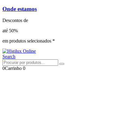
Onde estamos
Descontos de
até 50%
em produtos selecionados *
Search
0
Carrinho
0