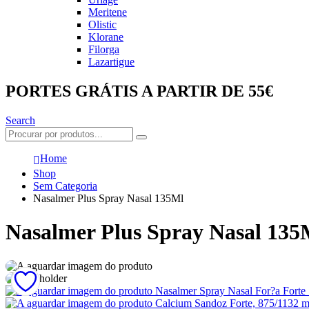
Meritene
Olistic
Klorane
Filorga
Lazartigue
PORTES GRÁTIS A PARTIR DE 55€
Search
Home
Shop
Sem Categoria
Nasalmer Plus Spray Nasal 135Ml
Nasalmer Plus Spray Nasal 135
Nasalmer Spray Nasal For?a Forte
Calcium Sandoz Forte, 875/1132 m