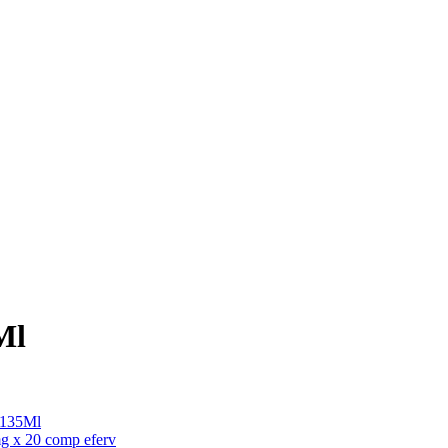
Ml
 135Ml
g x 20 comp eferv