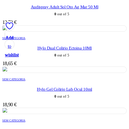
Audispray Adult Sol Oto Ag Mar 50 Ml
0
out of 5
12,70
€
Add
Add
Add
Add
Add
SEM CATEGORIA
to
to
to
to
to
Hylo Dual Colirio Ectoina 10Ml
wishlist
wishlist
wishlist
wishlist
wishlist
0
out of 5
18,65
€
SEM CATEGORIA
Hylo Gel Colirio Lub Ocul 10ml
0
out of 5
18,90
€
SEM CATEGORIA