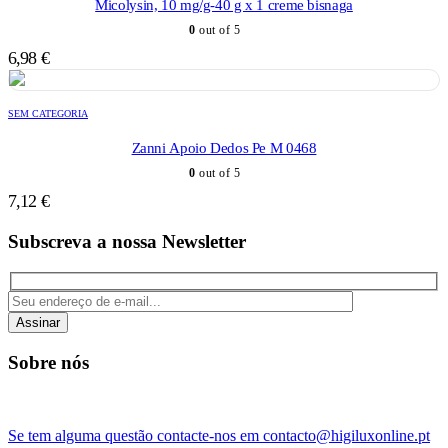
Micolysin, 10 mg/g-40 g x 1 creme bisnaga
0
out of 5
6,98
€
SEM CATEGORIA
Zanni Apoio Dedos Pe M 0468
0
out of 5
7,12
€
Subscreva a nossa Newsletter
Assinar
Sobre nós
Se tem alguma questão contacte-nos em contacto@higiluxonline.pt