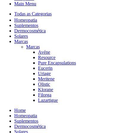
Main Menu
Todas as Categorias
Homeopatia
Suplementos
Dermocosmética
Solares
Marcas
Marcas
Avéne
Resource
Pure Encapsulations
Eucerin
Uriage
Meritene
Olistic
Klorane
Filorga
Lazartigue
Home
Homeopatia
Suplementos
Dermocosmética
Solares