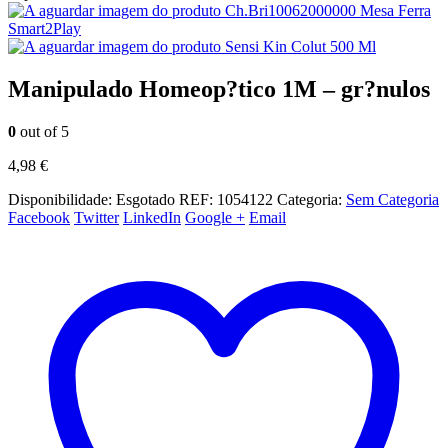
Ch.Bri10062000000 Mesa Ferra
Smart2Play
Sensi Kin Colut 500 Ml
Manipulado Homeop?tico 1M – gr?nulos
0
out of 5
4,98
€
Disponibilidade:
Esgotado
REF:
1054122
Categoria:
Sem Categoria
Facebook
Twitter
LinkedIn
Google +
Email