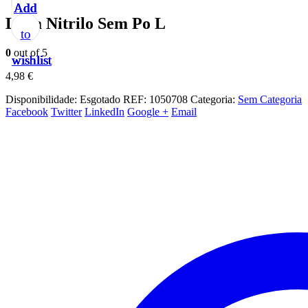
Add
Add
Add
Add
Add
Luva Nitrilo Sem Po L
to
to
to
to
to
0
out of 5
wishlist
wishlist
wishlist
wishlist
wishlist
4,98
€
Disponibilidade:
Esgotado
REF:
1050708
Categoria:
Sem Categoria
Facebook
Twitter
LinkedIn
Google +
Email