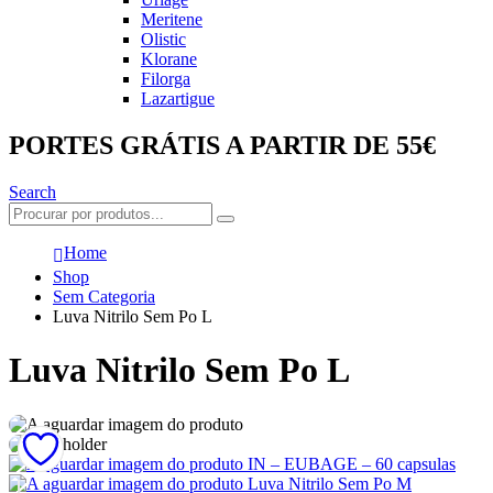
Meritene
Olistic
Klorane
Filorga
Lazartigue
PORTES GRÁTIS A PARTIR DE 55€
Search
Home
Shop
Sem Categoria
Luva Nitrilo Sem Po L
Luva Nitrilo Sem Po L
IN – EUBAGE – 60 capsulas
Luva Nitrilo Sem Po M