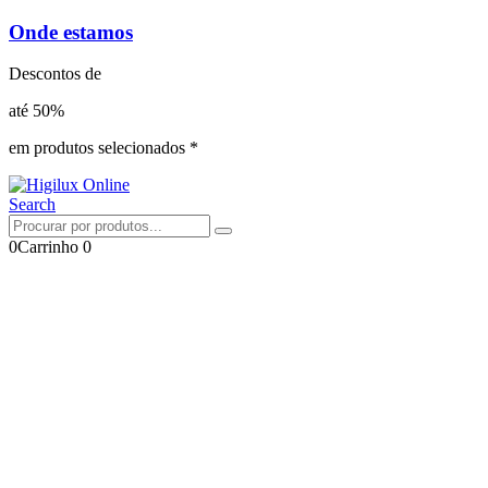
Onde estamos
Descontos de
até 50%
em produtos selecionados *
Search
0
Carrinho
0