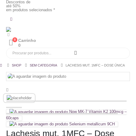
Descontos de
até 50%
em produtos selecionados *
0
Carrinho
0
SHOP
SEM CATEGORIA
LACHESIS MUT. 1MFC – DOSE ÚNICA
Now MK-7 Vitamin K2 100mcg –
60caps
Selenium metallicum 9CH
Lachesis mut. 1MFC – Dose