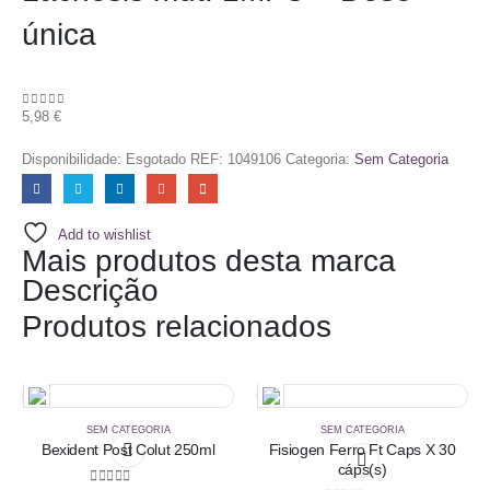
única
5,98
€
0
out of 5
Disponibilidade:
Esgotado
REF:
1049106
Categoria:
Sem Categoria
Add to wishlist
Mais produtos desta marca
Descrição
Produtos relacionados
SEM CATEGORIA
SEM CATEGORIA
Bexident Post Colut 250ml
Fisiogen Ferro Ft Caps X 30
cáps(s)