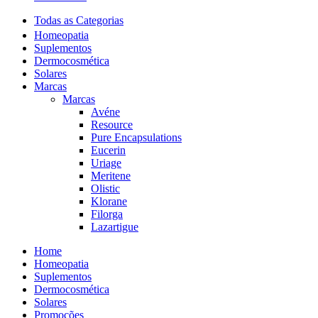
Todas as Categorias
Homeopatia
Suplementos
Dermocosmética
Solares
Marcas
Marcas
Avéne
Resource
Pure Encapsulations
Eucerin
Uriage
Meritene
Olistic
Klorane
Filorga
Lazartigue
Home
Homeopatia
Suplementos
Dermocosmética
Solares
Promoções