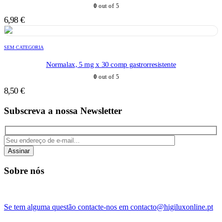
0
out of 5
6,98
€
SEM CATEGORIA
Normalax, 5 mg x 30 comp gastrorresistente
0
out of 5
8,50
€
Subscreva a nossa Newsletter
Assinar
Sobre nós
Se tem alguma questão contacte-nos em contacto@higiluxonline.pt