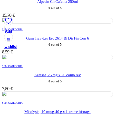
Alpecin Ch Cafeina 250ml
0
out of 5
15,20
€
SEM CATEGORIA
Add
Add
Add
Add
Add
Gum Trav-Ler Esc 2614 Bi Dir Fin Con 6
to
to
to
to
to
0
out of 5
wishlist
wishlist
wishlist
wishlist
wishlist
8,59
€
SEM CATEGORIA
Ketesse, 25 mg x 20 comp rev
0
out of 5
7,50
€
SEM CATEGORIA
Micolysin, 10 mg/g-40 g x 1 creme bisnaga