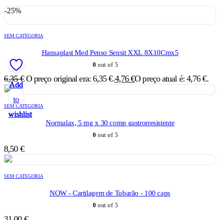
-25%
SEM CATEGORIA
Hansaplast Med Penso Sensit XXL 8X10Cmx5
0
out of 5
6,35
€
O preço original era: 6,35 €.
4,76
€
O preço atual é: 4,76 €.
Add
Add
Add
Add
Add
to
to
to
to
to
SEM CATEGORIA
wishlist
wishlist
wishlist
wishlist
wishlist
Normalax, 5 mg x 30 comp gastrorresistente
0
out of 5
8,50
€
SEM CATEGORIA
NOW - Cartilagem de Tubarão - 100 caps
0
out of 5
31,00
€