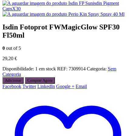
Isdin FP Sunisdin Pigment
CapsX30
Perio Kin Spray Spray 40 Ml
Isdin Fotoprot FWMagicGlow SPF30
Fl50ml
0
out of 5
29,20
€
Disponibilidade:
1 em stock
REF:
7309914
Categoria:
Sem
Categoria
Adicionar
Comprar Agora
Facebook
Twitter
LinkedIn
Google +
Email