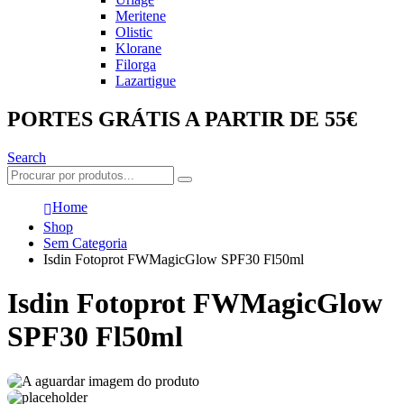
Meritene
Olistic
Klorane
Filorga
Lazartigue
PORTES GRÁTIS A PARTIR DE 55€
Search
Home
Shop
Sem Categoria
Isdin Fotoprot FWMagicGlow SPF30 Fl50ml
Isdin Fotoprot FWMagicGlow
SPF30 Fl50ml