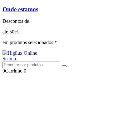
Onde estamos
Descontos de
até 50%
em produtos selecionados *
Search
0
Carrinho
0