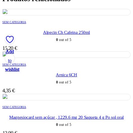
SEM CATEGORIA
Alpecin Ch Cafeina 250ml
0
out of 5
15,20
€
Add
Add
Add
Add
Add
to
to
to
to
to
SEM CATEGORIA
wishlist
wishlist
wishlist
wishlist
wishlist
Arnica 6CH
0
out of 5
4,35
€
SEM CATEGORIA
Magnesiocard sem açúcar , 1229.6 mg 20 Saqueta 4 g Po sol oral
0
out of 5