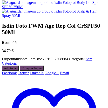
Isdin Fotoprot Body Lot Spr
SPF50 250Ml
Isdin Fotoprot Scalp & Hair
Spray 50Ml
Isdin Foto FWM Age Rep Col CrSPF50
50Ml
0
out of 5
34,70
€
Disponibilidade:
1 em stock
REF:
7308684
Categoria:
Sem
Categoria
Adicionar
Comprar Agora
Facebook
Twitter
LinkedIn
Google +
Email