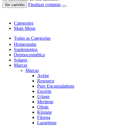
Finalizar compras
Ver carrinho
Categories
Main Menu
Todas as Categorias
Homeopatia
Suplementos
Dermocosmética
Solares
Marcas
Marcas
Avéne
Resource
Pure Encapsulations
Eucerin
Uriage
Meritene
Olistic
Klorane
Filorga
Lazartigue