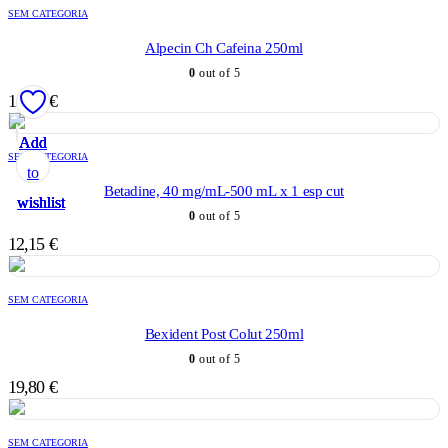
SEM CATEGORIA
Alpecin Ch Cafeina 250ml
0
out of 5
15,20
€
Add
Add
Add
Add
Add
SEM CATEGORIA
to
to
to
to
to
Betadine, 40 mg/mL-500 mL x 1 esp cut
wishlist
wishlist
wishlist
wishlist
wishlist
0
out of 5
12,15
€
SEM CATEGORIA
Bexident Post Colut 250ml
0
out of 5
19,80
€
SEM CATEGORIA