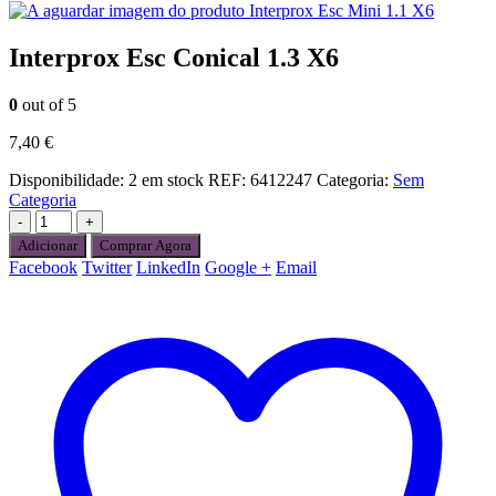
Interprox Esc Mini 1.1 X6
Interprox Esc Conical 1.3 X6
0
out of 5
7,40
€
Disponibilidade:
2 em stock
REF:
6412247
Categoria:
Sem
Categoria
-
+
Adicionar
Comprar Agora
Facebook
Twitter
LinkedIn
Google +
Email