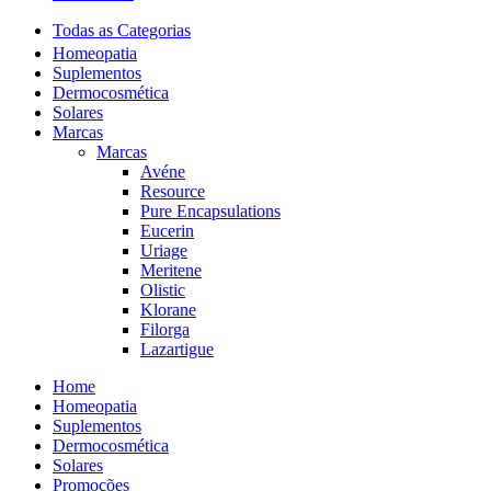
Todas as Categorias
Homeopatia
Suplementos
Dermocosmética
Solares
Marcas
Marcas
Avéne
Resource
Pure Encapsulations
Eucerin
Uriage
Meritene
Olistic
Klorane
Filorga
Lazartigue
Home
Homeopatia
Suplementos
Dermocosmética
Solares
Promoções