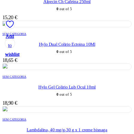
Alpecin Ch Cafeina 250ml
0
out of 5
15,20
€
SEM CATEGORIA
Add
Add
Add
Add
Add
Hylo Dual Colirio Ectoina 10Ml
to
to
to
to
to
0
out of 5
wishlist
wishlist
wishlist
wishlist
wishlist
18,65
€
SEM CATEGORIA
Hylo Gel Colirio Lub Ocul 10ml
0
out of 5
18,90
€
SEM CATEGORIA
Lambdalina, 40 mg/g-30 g x 1 creme bisnaga