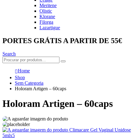
Meritene
Olistic
Klorane
Filorga
Lazartigue
PORTES GRÁTIS A PARTIR DE 55€
Search
Home
Shop
Sem Categoria
Holoram Artigen – 60caps
Holoram Artigen – 60caps
Climacare Gel Vaginal Unidose
5mlx5