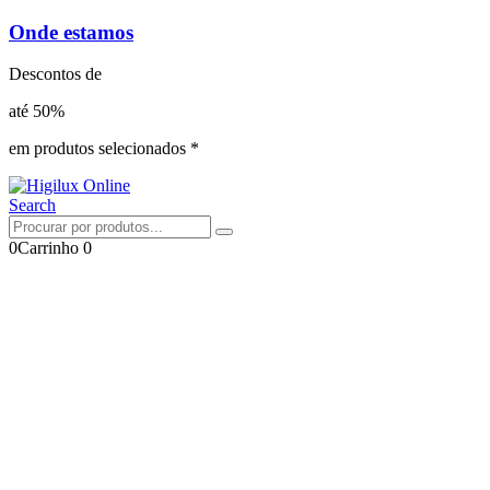
Onde estamos
Descontos de
até 50%
em produtos selecionados *
Search
0
Carrinho
0