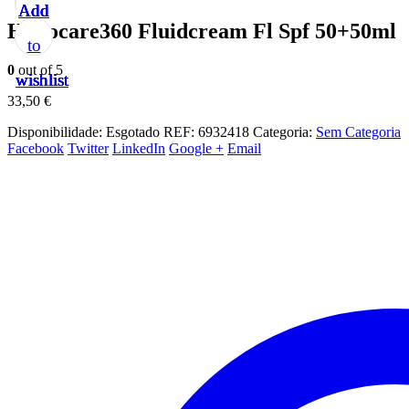
Add
Add
Add
Add
Add
Heliocare360 Fluidcream Fl Spf 50+50ml
to
to
to
to
to
0
out of 5
wishlist
wishlist
wishlist
wishlist
wishlist
33,50
€
Disponibilidade:
Esgotado
REF:
6932418
Categoria:
Sem Categoria
Facebook
Twitter
LinkedIn
Google +
Email