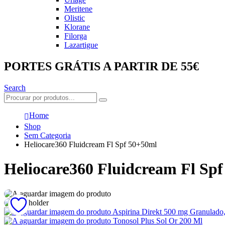
Meritene
Olistic
Klorane
Filorga
Lazartigue
PORTES GRÁTIS A PARTIR DE 55€
Search
Home
Shop
Sem Categoria
Heliocare360 Fluidcream Fl Spf 50+50ml
Heliocare360 Fluidcream Fl Sp
Aspirina Direkt 500 mg Granulado
Tonosol Plus Sol Or 200 Ml