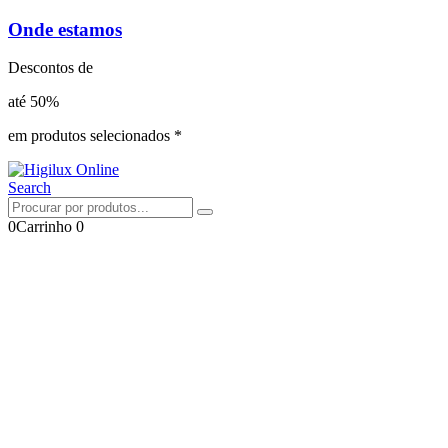
Onde estamos
Descontos de
até 50%
em produtos selecionados *
Search
0
Carrinho
0