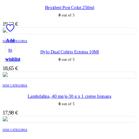
Bexident Post Colut 250ml
0
out of 5
19,80
€
Add
Add
Add
Add
Add
SEM CATEGORIA
to
to
to
to
to
Hylo Dual Colirio Ectoina 10Ml
wishlist
wishlist
wishlist
wishlist
wishlist
0
out of 5
18,65
€
SEM CATEGORIA
Lambdalina, 40 mg/g-30 g x 1 creme bisnaga
0
out of 5
17,98
€
SEM CATEGORIA