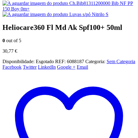
Ch.Bib81311200000 Bib NF PP
150 Boy 0m+
Luvas s/pó Nitrilo S
Heliocare360 Fl Md Ak Spf100+ 50ml
0
out of 5
30,77
€
Disponibilidade:
Esgotado
REF:
6088187
Categoria:
Sem Categoria
Facebook
Twitter
LinkedIn
Google +
Email