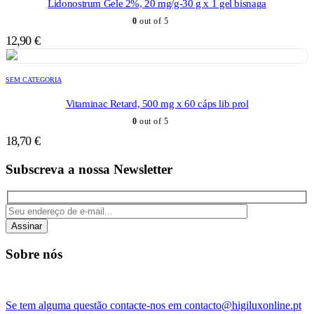
Lidonostrum Gele 2%, 20 mg/g-30 g x 1 gel bisnaga
0
out of 5
12,90
€
SEM CATEGORIA
Vitaminac Retard, 500 mg x 60 cáps lib prol
0
out of 5
18,70
€
Subscreva a nossa Newsletter
Assinar
Sobre nós
Se tem alguma questão contacte-nos em contacto@higiluxonline.pt