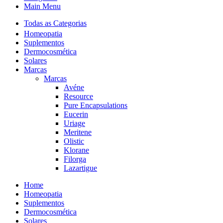
Main Menu
Todas as Categorias
Homeopatia
Suplementos
Dermocosmética
Solares
Marcas
Marcas
Avéne
Resource
Pure Encapsulations
Eucerin
Uriage
Meritene
Olistic
Klorane
Filorga
Lazartigue
Home
Homeopatia
Suplementos
Dermocosmética
Solares