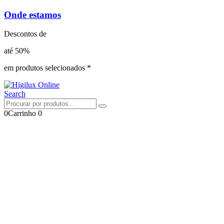
Onde estamos
Descontos de
até 50%
em produtos selecionados *
Search
0
Carrinho
0