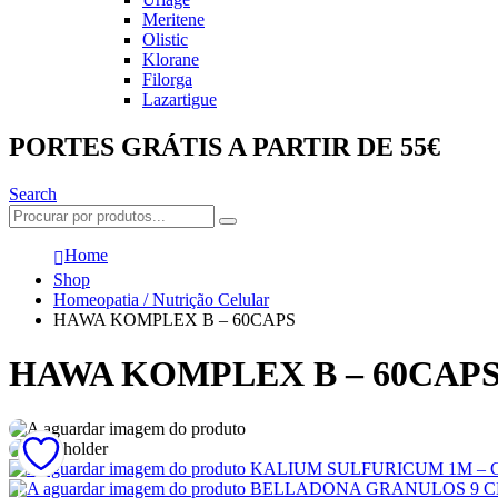
Meritene
Olistic
Klorane
Filorga
Lazartigue
PORTES GRÁTIS A PARTIR DE 55€
Search
Home
Shop
Homeopatia / Nutrição Celular
HAWA KOMPLEX B – 60CAPS
HAWA KOMPLEX B – 60CAP
KALIUM SULFURICUM 1M –
BELLADONA GRANULOS 9 C