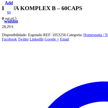
Add
Add
Add
Add
Add
HAWA KOMPLEX B – 60CAPS
to
to
to
to
to
0
out of 5
wishlist
wishlist
wishlist
wishlist
wishlist
28,29
€
Disponibilidade:
Esgotado
REF:
1053256
Categoria:
Homeopatia / Nu
Facebook
Twitter
LinkedIn
Google +
Email