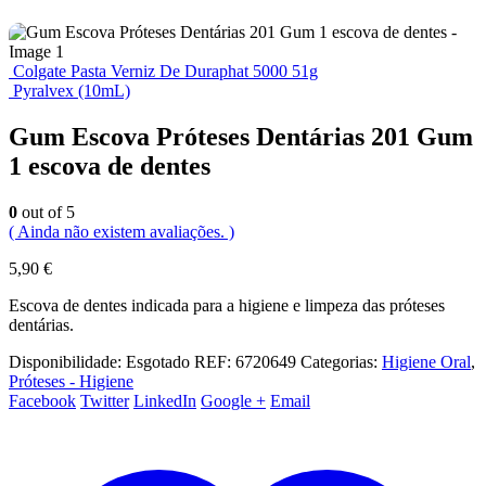
Colgate Pasta Verniz De Duraphat 5000 51g
Pyralvex (10mL)
Gum Escova Próteses Dentárias 201 Gum
1 escova de dentes
0
out of 5
( Ainda não existem avaliações. )
5,90
€
Escova de dentes indicada para a higiene e limpeza das próteses
dentárias.
Disponibilidade:
Esgotado
REF:
6720649
Categorias:
Higiene Oral
,
Próteses - Higiene
Facebook
Twitter
LinkedIn
Google +
Email