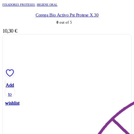
FIXADORES PROTESES
,
HIGIENE ORAL
Corega Bio Activo Pst Protese X 30
0
out of 5
10,30
€
Add
Add
Add
Add
Add
to
to
to
to
to
wishlist
wishlist
wishlist
wishlist
wishlist