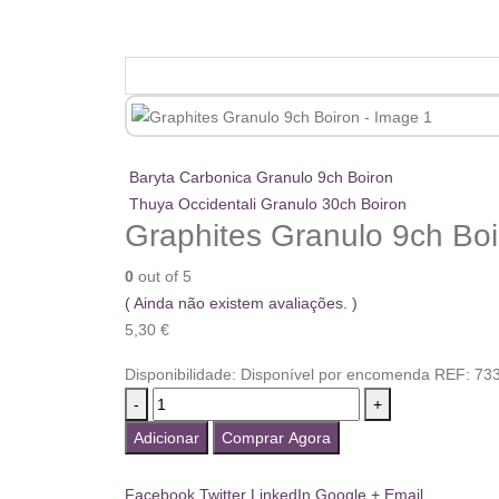
Baryta Carbonica Granulo 9ch Boiron
Thuya Occidentali Granulo 30ch Boiron
Graphites Granulo 9ch Boi
0
out of 5
( Ainda não existem avaliações. )
5,30
€
Disponibilidade:
Disponível por encomenda
REF:
73
-
+
Adicionar
Comprar Agora
Facebook
Twitter
LinkedIn
Google +
Email