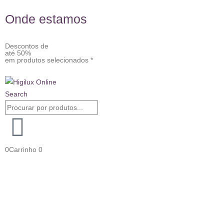
Onde estamos
Descontos de
até 50%
em produtos selecionados *
Search
0
Carrinho
0