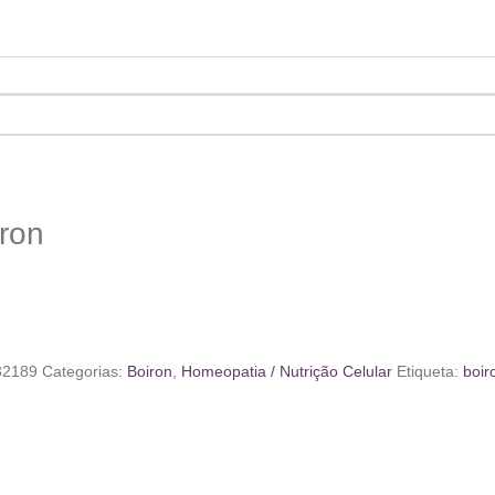
ron
32189
Categorias:
Boiron
,
Homeopatia / Nutrição Celular
Etiqueta:
boir