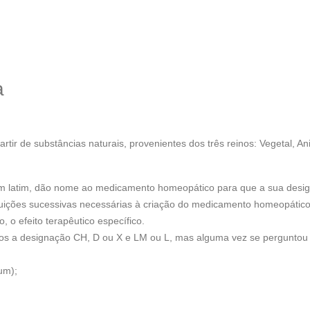
a
r de substâncias naturais, provenientes dos três reinos: Vegetal, An
em latim, dão nome ao medicamento homeopático para que a sua design
 diluições sucessivas necessárias à criação do medicamento homeopático
 o efeito terapêutico específico.
s a designação CH, D ou X e LM ou L, mas alguma vez se perguntou s
um);