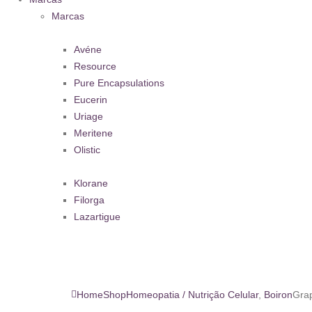
Marcas
Avéne
Resource
Pure Encapsulations
Eucerin
Uriage
Meritene
Olistic
Klorane
Filorga
Lazartigue
Home
Shop
Homeopatia / Nutrição Celular
,
Boiron
Grap