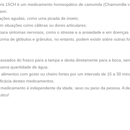
s 15CH é um medicamento homeopático de camomila (Chamomilla vulga
ann.
uações agudas, como uma picada de inseto;
m situações como cãibras ou dores articulares;
para sintomas nervosos, como o stresse e a ansiedade e em doenças 
ma de glóbulos e grânulos, no entanto, podem existir sobre outras f
passados do frasco para a tampa e desta diretamente para a boca, se
uena quantidade de água;
alimentos com gosto ou cheiro fortes por um intervalo de 15 a 30 mi
eficácia destes medicamentos;
do medicamento é independente da idade, sexo ou peso da pessoa. A d
tico!