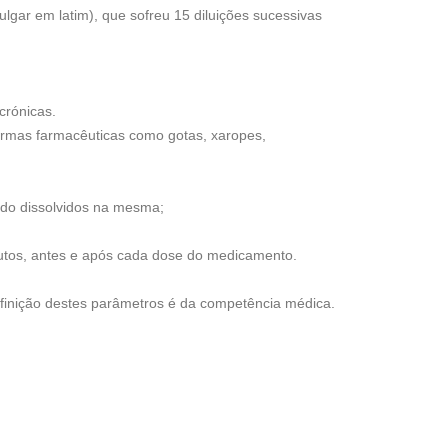
r em latim), que sofreu 15 diluições sucessivas
crónicas.
ormas farmacêuticas como gotas, xaropes,
ndo dissolvidos na mesma;
nutos, antes e após cada dose do medicamento.
efinição destes parâmetros é da competência médica.